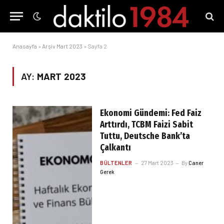
Anasayfa
»
Arşiv Mart 2023
»
Sayfa 2
AY:
MART 2023
Ekonomi Gündemi: Fed Faiz
Arttırdı, TCBM Faizi Sabit
Tuttu, Deutsche Bank’ta
Çalkantı
BÜLTENLER
27 Mart 2023
By
Caner
Gerek