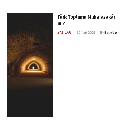
Türk Toplumu Muhafazakâr
mı?
YAZILAR
20 Mart 2023
By
Barış Uzun