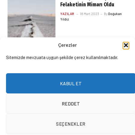
Felaketinin Mimarı Oldu
YAZILAR
18 Mart 2023
By
Doğukan
Yıldız
Çerezler
Sitemizde mevzuata uygun şekilde çerez kullanılmaktadır.
KABUL ET
REDDET
Türkiye’de Otoriter Rejimin
SEÇENEKLER
Temellendirilmesi