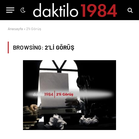
Anasayfa
»
2'li Görüş
BROWSING:
2’LI GÖRÜŞ