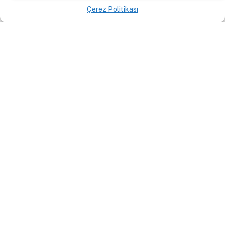
Çerez Politikası
Türkiye’de Mutlak Butlan,
Dünyada İran Krizi | Aydın
Selcen | 2’li Görüş #90
VIDEOLAR
30 Mayıs 2026
By
Bahadır
Çelebi