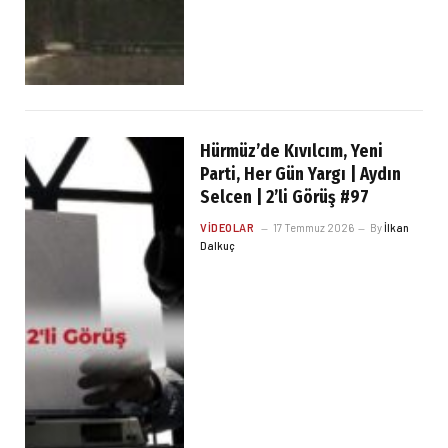
Hürmüz’de Kıvılcım, Yeni
Parti, Her Gün Yargı | Aydın
Selcen | 2’li Görüş #97
VIDEOLAR
17 Temmuz 2026
By
İlkan
Dalkuç