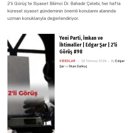
2’li Görüş’te Siyaset Bilimci Dr. Bahadır Çelebi, her hafta
küresel siyaset gündeminin önemli konularını alanında
uzman konuklarıyla değerlendiriyor.
Yeni Parti, İmkan ve
İhtimaller | Edgar Şar | 2’li
Görüş #98
VIDEOLAR
26 Temmuz 2026
By
Edgar
Şar
ve
İlkan Dalkuç