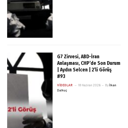
G7 Zirvesi, ABD-İran
Anlaşması, CHP’de Son Durum
| Aydın Selcen | 2’li Görüş
#93
VIDEOLAR
18 Haziran 2026
By
İlkan
Dalkuç