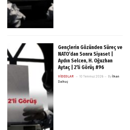
Gençlerin Gözünden Süreç ve
NATO’dan Sonra Siyaset |
Aydın Selcen, H. Oğuzhan
Aytaç | 2’li Görüş #96
VIDEOLAR
10 Temmuz 2026
By
İlkan
Dalkuç