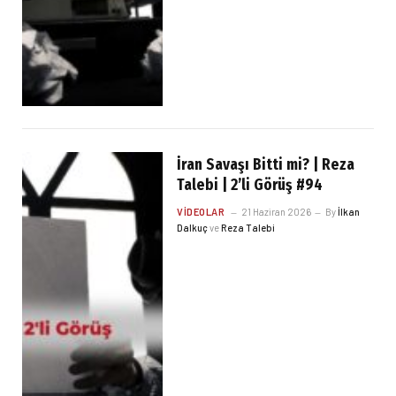
İran Savaşı Bitti mi? | Reza
Talebi | 2’li Görüş #94
VIDEOLAR
21 Haziran 2026
By
İlkan
Dalkuç
ve
Reza Talebi