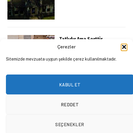
Tatlıdır Ama Serttir,
Tebrizimiz Başkenttir
Çerezler
FORUM
24 Ekim 2020
By
Sefai Erkan
Sitemizde mevzuata uygun şekilde çerez kullanılmaktadır.
KABUL ET
REDDET
SEÇENEKLER