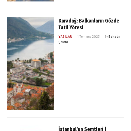
Karadağ: Balkanların Gözde
Tatil Yöresi
YAZILAR
1 Temmuz 2023
By
Bahadır
Çelebi
İstanbul’un Semtleri |