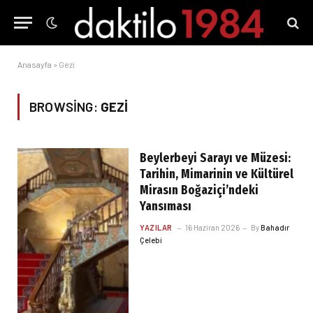
Anasayfa
»
Gezi
BROWSING:
GEZI
Beylerbeyi Sarayı ve Müzesi:
Tarihin, Mimarinin ve Kültürel
Mirasın Boğaziçi’ndeki
Yansıması
YAZILAR
16 Haziran 2026
By
Bahadır
Çelebi