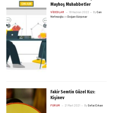
Mayhoş Muhabbetler
VIDEOLAR
19 Haziran 2022
By
Can
Nefesoğlu
ve
Doğan Gürpınar
Fakir Semtin Güzel Kızı:
Kişinev
FORUM
21 Mart 2021
By
Sefai Erkan