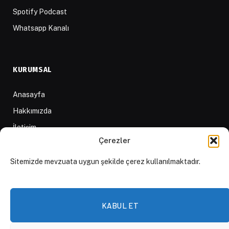
Spotify Podcast
Whatsapp Kanalı
KURUMSAL
Anasayfa
Hakkımızda
İletişim
Çerezler
Yazarlar
D84 Yayınları
Sitemizde mevzuata uygun şekilde çerez kullanılmaktadır.
İçerik Sağlayıcılar
Yayın İlkeleri ve Yazım Kuralları
KABUL ET