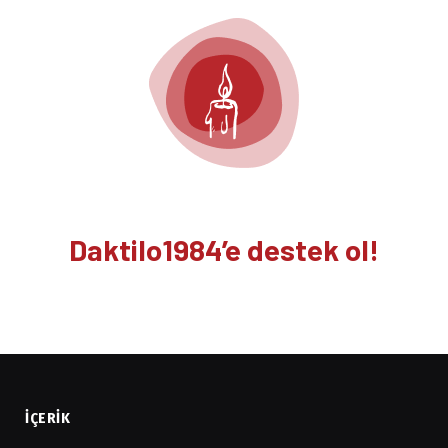
Daktilo1984’e destek ol!
İÇERIK