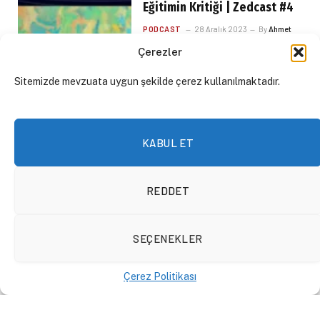
Eğitimin Kritiği | Zedcast #4
PODCAST
28 Aralık 2023
By
Ahmet
Can
ve
Murat Can Akbaş
Çerezler
Sitemizde mevzuata uygun şekilde çerez kullanılmaktadır.
KABUL ET
REDDET
SEÇENEKLER
Çerez Politikası
Avrupa’ya Kaçış | Zedcast #3
PODCAST
9 Aralık 2023
By
Ahmet