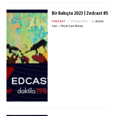
Bir Bakışta 2023 | Zedcast #5
PODCAST
13 Ocak 2024
By
Ahmet
Can
ve
Murat Can Akbaş