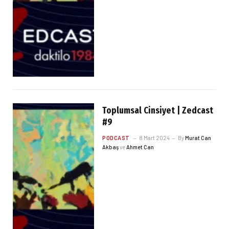
Toplumsal Cinsiyet | Zedcast
#9
PODCAST
8 Mart 2024
By
Murat Can
Akbaş
ve
Ahmet Can