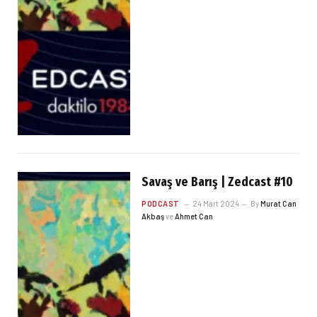
Savaş ve Barış | Zedcast #10
PODCAST
24 Mart 2024
By
Murat Can
Akbaş
ve
Ahmet Can