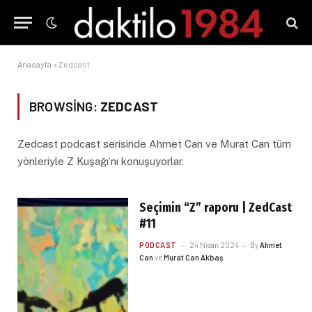
Anasayfa
»
Zedcast
BROWSING:
ZEDCAST
Zedcast podcast serisinde Ahmet Can ve Murat Can tüm
yönleriyle Z Kuşağı’nı konuşuyorlar.
Seçimin “Z” raporu | ZedCast
#11
PODCAST
24 Nisan 2024
By
Ahmet
Can
ve
Murat Can Akbaş