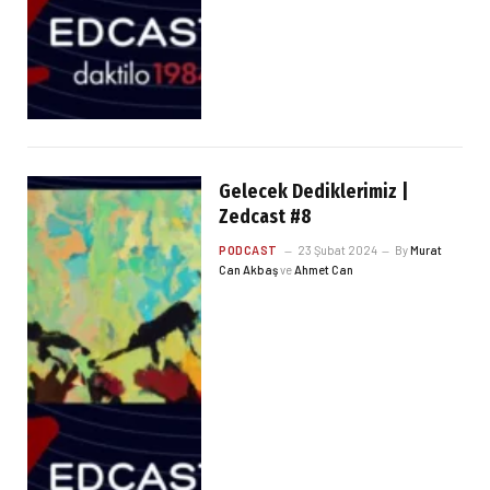
Gelecek Dediklerimiz |
Zedcast #8
PODCAST
23 Şubat 2024
By
Murat
Can Akbaş
ve
Ahmet Can