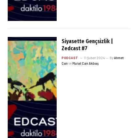
Siyasette Gençsizlik |
Zedcast #7
PODCAST
11 Şubat 2024
By
Ahmet
Can
ve
Murat Can Akbaş