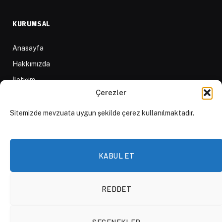
KURUMSAL
Anasayfa
Hakkımızda
İletişim
Çerezler
Yazarlar
D84 Yayınları
Sitemizde mevzuata uygun şekilde çerez kullanılmaktadır.
İçerik Sağlayıcılar
Yayın İlkeleri ve Yazım Kuralları
KABUL ET
REDDET
© 2026 DAKTİLO1984
SEÇENEKLER