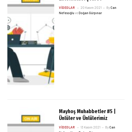
VIDEOLAR
20 Kasım 2021
By
Can
Nefesoğlu
ve
Doğan Gürpınar
Mayhoş Muhabbetler #5 |
Ünlüler ve Ünlülerimiz
VIDEOLAR
13 Kasım 2021
By
Can