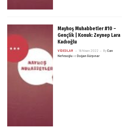
Mayhoş Muhabbetler #10 –
Gençlik | Konuk: Zeynep Lara
Kadıoğlu
VIDEOLAR
16 Nisan 2022
By
Can
Nefesoğlu
ve
Doğan Gürpınar