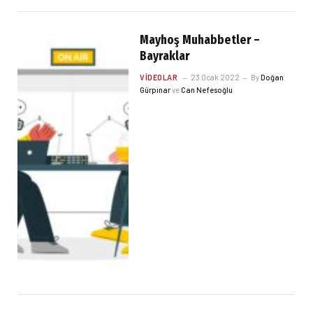
Mayhoş Muhabbetler –
Bayraklar
VIDEOLAR
23 Ocak 2022
By
Doğan
Gürpınar
ve
Can Nefesoğlu