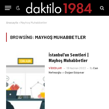
Anasayfa
»
Mayhoş Muhabbetler
BROWSING:
MAYHOŞ MUHABBETLER
İstanbul’un Semtleri |
Mayhoş Muhabbetler
VIDEOLAR
19 Haziran 2022
By
Can
Nefesoğlu
ve
Doğan Gürpınar