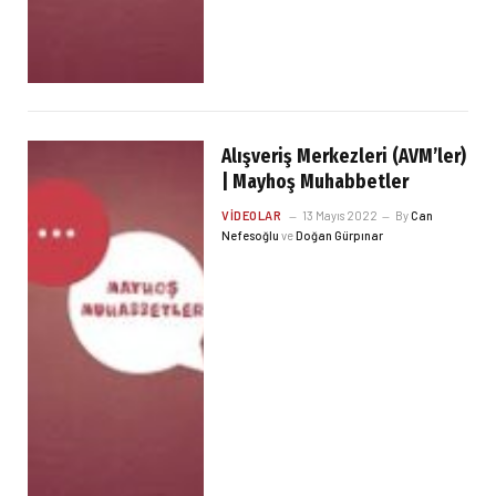
Alışveriş Merkezleri (AVM’ler)
| Mayhoş Muhabbetler
VIDEOLAR
13 Mayıs 2022
By
Can
Nefesoğlu
ve
Doğan Gürpınar