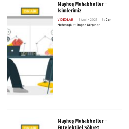
Mayhoş Muhabbetler –
İsimlerimiz
VIDEOLAR
5 Aralık 2021
By
Can
Nefesoğlu
ve
Doğan Gürpınar
Mayhoş Muhabbetler –
Entelektüel Şöhret