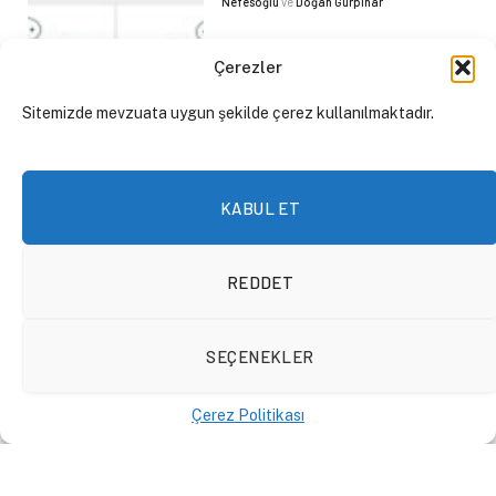
Nefesoğlu
ve
Doğan Gürpınar
Çerezler
Sitemizde mevzuata uygun şekilde çerez kullanılmaktadır.
KABUL ET
REDDET
SEÇENEKLER
Mayhoş Muhabbetler – Tatil
ve Turizm
Çerez Politikası
VIDEOLAR
7 Kasım 2021
By
Can
Nefesoğlu
ve
Doğan Gürpınar