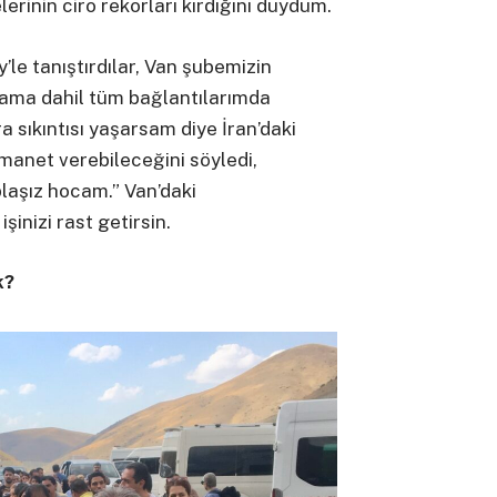
erinin ciro rekorları kırdığını duydum.
’le tanıştırdılar, Van şubemizin
lama dahil tüm bağlantılarımda
a sıkıntısı yaşarsam diye İran’daki
manet verebileceğini söyledi,
aşız hocam.” Van’daki
şinizi rast getirsin.
k?