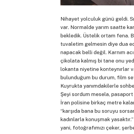
Nihayet yolculuk günü geldi. Sı
var. Normalde yarım saatte ka
bekledik. Üstelik ortam fena. 
tuvaletim gelmesin diye dua e
napacak belli değil. Karnım acı
çikolata kalmış bi tane onu ye
lokanta niyetine konteynırlar va
bulunduğum bu durum, film seti
Kuyrukta yanımdakilerle sohbe
Şeyi sordum mesela, pasaport k
İran polisine birkaç metre kal
“karşıda bana bu soruyu sorsan
kadınlarla konuşmak yasaktır
yani, fotoğrafımızı çeker, şerbe