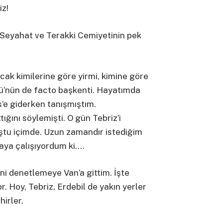
iz!
, Seyahat ve Terakki Cemiyetinin pek
cak kimilerine göre yirmi, kimine göre
kü’nün de facto başkenti. Hayatımda
is’e giderken tanışmıştım.
tığını söylemişti. O gün Tebriz’i
uştu içimde. Uzun zamandır istediğim
maya çalışıyordum ki….
i denetlemeye Van’a gittim. İşte
or. Hoy, Tebriz, Erdebil de yakın yerler
irler.