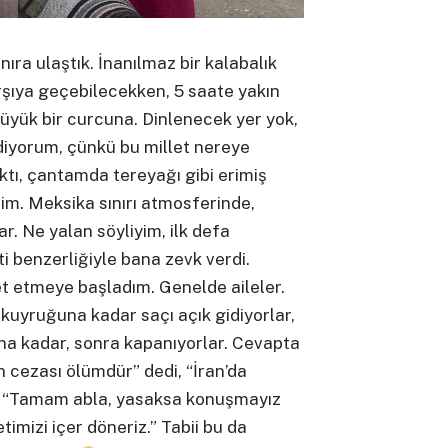
nıra ulaştık. İnanılmaz bir kalabalık
rşıya geçebilecekken, 5 saate yakın
Büyük bir curcuna. Dinlenecek yer yok,
diyorum, çünkü bu millet nereye
ktı, çantamda tereyağı gibi erimiş
dim. Meksika sınırı atmosferinde,
r. Ne yalan söyliyim, ilk defa
 benzerliğiyle bana zevk verdi.
t etmeye başladım. Genelde aileler.
uyruğuna kadar saçı açık gidiyorlar,
ana kadar, sonra kapanıyorlar. Cevapta
 cezası ölümdür” dedi, “İran’da
.” “Tamam abla, yasaksa konuşmayız
timizi içer döneriz.” Tabii bu da