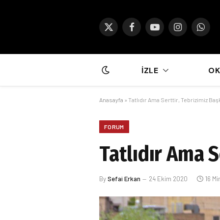
X
Facebook
YouTube
Instagram
What
(Twitter)
İZLE
O
Anasayfa
»
Tatlıdır Ama Serttir, Tebrizimiz Baş
FORUM
Tatlıdır Ama S
By
Sefai Erkan
24 Ekim 2020
16 Mi