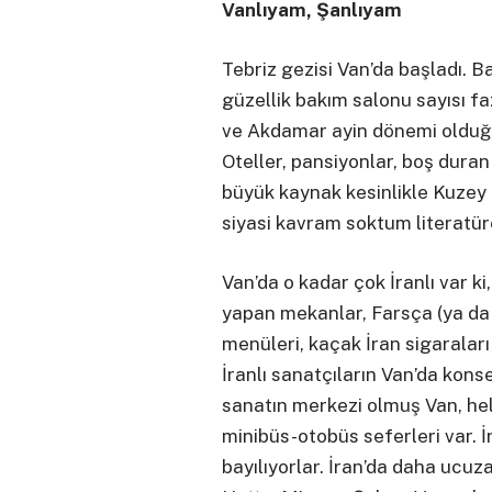
Vanlıyam, Şanlıyam
Tebriz gezisi Van’da başladı. B
güzellik bakım salonu sayısı faz
ve Akdamar ayin dönemi olduğu
Oteller, pansiyonlar, boş duran
büyük kaynak kesinlikle Kuzey İ
siyasi kavram soktum literatü
Van’da o kadar çok İranlı var k
yapan mekanlar, Farsça (ya da 
menüleri, kaçak İran sigaraları
İranlı sanatçıların Van’da kons
sanatın merkezi olmuş Van, he
minibüs-otobüs seferleri var. İ
bayılıyorlar. İran’da daha ucuza