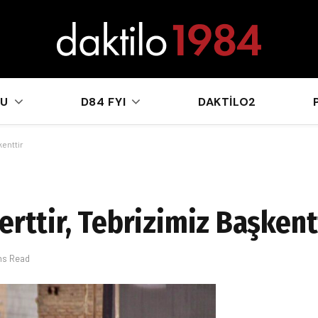
sApp
KU
D84 FYI
DAKTILO2
kenttir
erttir, Tebrizimiz Başkent
ns Read