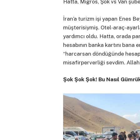
Hatta, Migros, Şok vs Van şubel
İran’a turizm işi yapan Enes Bey
müşterisiymiş. Otel-araç-ayar
yardımcı oldu. Hatta, orada par
hesabının banka kartını bana e
“harcarsan döndüğünde hesapl
misafirperverliği sevdim. Allah i
Şok Şok Şok! Bu Nasıl Gümrü