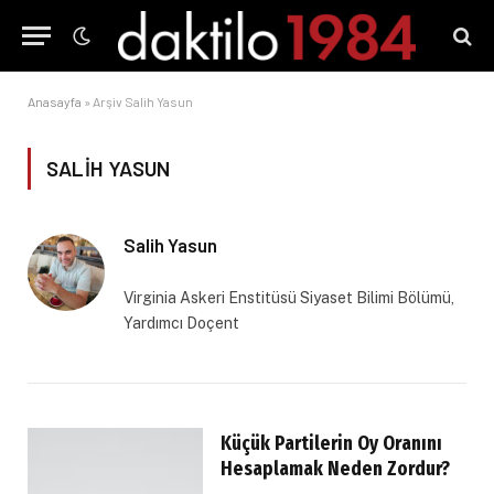
Anasayfa
»
Arşiv Salih Yasun
SALIH YASUN
Salih Yasun
Virginia Askeri Enstitüsü Siyaset Bilimi Bölümü,
Yardımcı Doçent
Küçük Partilerin Oy Oranını
Hesaplamak Neden Zordur?