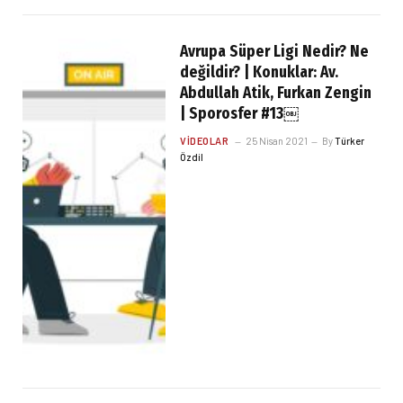
Avrupa Süper Ligi Nedir? Ne
değildir? | Konuklar: Av.
Abdullah Atik, Furkan Zengin
| Sporosfer #13￼
VIDEOLAR
25 Nisan 2021
By
Türker
Özdil