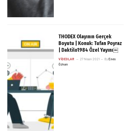
THODEX Olayının Gerçek
Boyutu | Konuk: Tufan Poyraz
| Daktilo1984 Özel Yayını￼
VIDEOLAR
27 Nisan 2021
By
Enes
Özkan