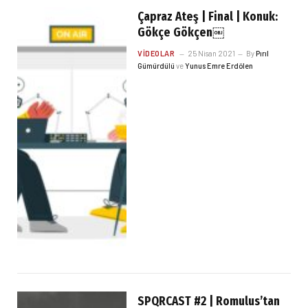
Çapraz Ateş | Final | Konuk:
Gökçe Gökçen￼
VIDEOLAR
25 Nisan 2021
By
Pırıl
Gümürdülü
ve
Yunus Emre Erdölen
SPQRCAST #2 | Romulus’tan