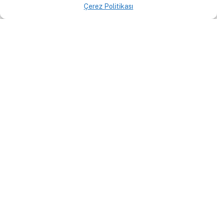
Çerez Politikası
Refik Anadol ve Enes Özkan
ile Medya Sanatı Üzerine |
Güncel Sanat ve Mahbupları
#1￼