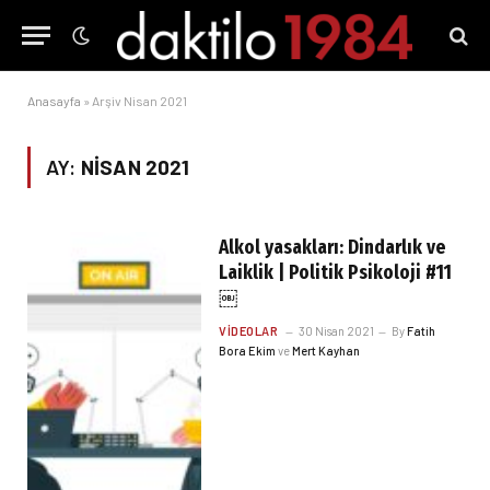
Anasayfa
»
Arşiv Nisan 2021
AY:
NISAN 2021
Alkol yasakları: Dindarlık ve
Laiklik | Politik Psikoloji #11
￼
VIDEOLAR
30 Nisan 2021
By
Fatih
Bora Ekim
ve
Mert Kayhan