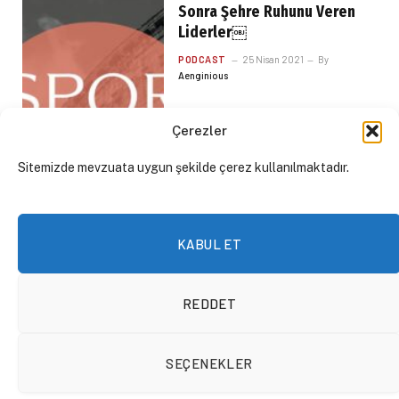
Sonra Şehre Ruhunu Veren
Liderler￼
PODCAST
25 Nisan 2021
By
Aenginious
Çerezler
Sitemizde mevzuata uygun şekilde çerez kullanılmaktadır.
KABUL ET
REDDET
Mortal Kombat
SEÇENEKLER
FORUM
25 Nisan 2021
By
İlhan Archy