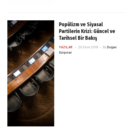
Popülizm ve Siyasal
Partilerin Krizi: Güncel ve
Tarihsel Bir Bakış
YAZILAR
20 Ekim 2019
By
Doğan
Gürpınar