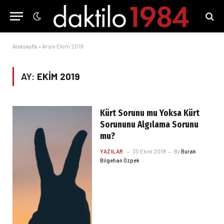
Anasayfa
»
Arşiv Ekim 2019
AY:
EKIM 2019
Kürt Sorunu mu Yoksa Kürt
Sorununu Algılama Sorunu
mu?
YAZILAR
30 Ekim 2019
By
Burak
Bilgehan Özpek