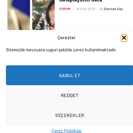
FORUM
16 Ekim 2019
By
Emircan Saç
Çerezler
Sitemizde mevzuata uygun şekilde çerez kullanılmaktadır.
KABUL ET
REDDET
Neden Arap Orduları Milli
SEÇENEKLER
Marş Çalamaz?
Çerez Politikası
DAKTILO2
16 Ekim 2019
By
Ali Efe