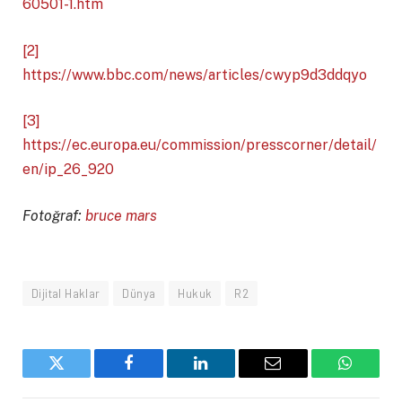
60501-1.htm
[2]
https://www.bbc.com/news/articles/cwyp9d3ddqyo
[3]
https://ec.europa.eu/commission/presscorner/detail/
en/ip_26_920
Fotoğraf:
bruce mars
Dijital Haklar
Dünya
Hukuk
R2
Twitter
Facebook
LinkedIn
Email
WhatsA