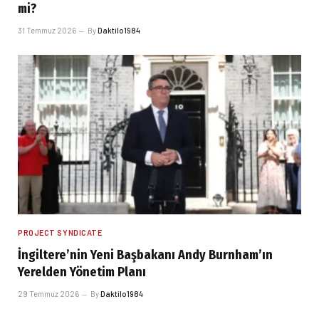
mi?
31 Temmuz 2026
By
Daktilo1984
PROJECT SYNDICATE
İngiltere’nin Yeni Başbakanı Andy Burnham’ın
Yerelden Yönetim Planı
29 Temmuz 2026
By
Daktilo1984