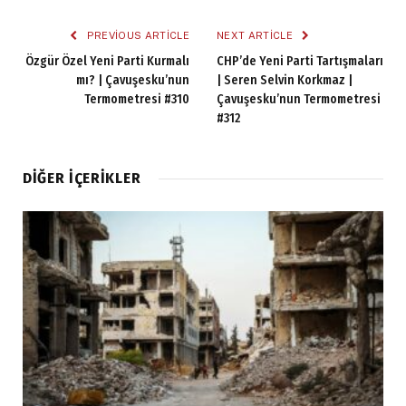
PREVIOUS ARTICLE
NEXT ARTICLE
Özgür Özel Yeni Parti Kurmalı
CHP’de Yeni Parti Tartışmaları
mı? | Çavuşesku’nun
| Seren Selvin Korkmaz |
Termometresi #310
Çavuşesku’nun Termometresi
#312
DIĞER İÇERIKLER