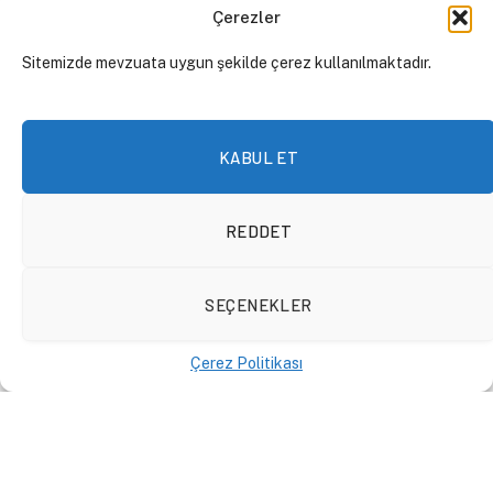
Çerezler
Sitemizde mevzuata uygun şekilde çerez kullanılmaktadır.
KABUL ET
REDDET
SEÇENEKLER
Komşuluktan Bekçiliğe: AB-
Türkiye Göçmen Anlaşması
Çerez Politikası
BÜLTENLER
27 Kasım 2023
By
Dilem
İğde Yuyucu