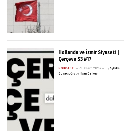
Hollanda ve İzmir Siyaseti |
Çerçeve S3 #17
PODCAST
30 Kasım 2023
By
Aybike
Boyacıoğlu
ve
İlkan Dalkuç