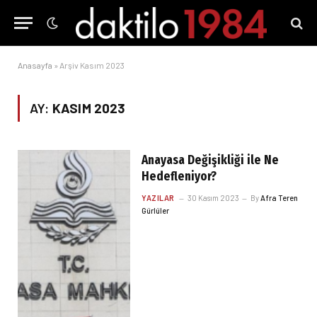
Anasayfa
»
Arşiv Kasım 2023
AY:
KASIM 2023
Anayasa Değişikliği ile Ne
Hedefleniyor?
YAZILAR
30 Kasım 2023
By
Afra Teren
Gürlüler