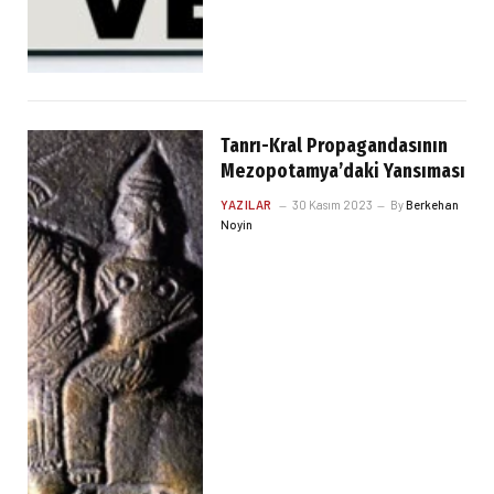
Tanrı-Kral Propagandasının
Mezopotamya’daki Yansıması
YAZILAR
30 Kasım 2023
By
Berkehan
Noyin