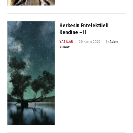
Herkesin Entelektüeli
Kendine – II
YAZILAR
29 Kasım 2023
By
Adem
Yılmaz