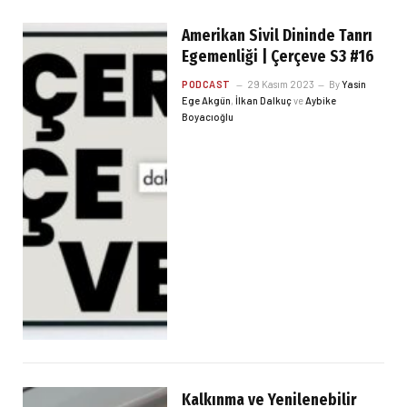
Amerikan Sivil Dininde Tanrı
Egemenliği | Çerçeve S3 #16
PODCAST
29 Kasım 2023
By
Yasin
Ege Akgün
,
İlkan Dalkuç
ve
Aybike
Boyacıoğlu
Kalkınma ve Yenilenebilir