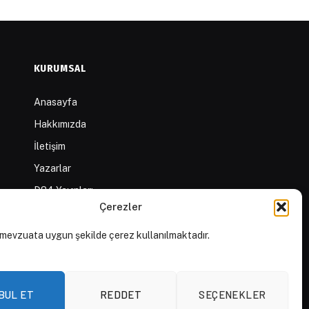
KURUMSAL
Anasayfa
Hakkımızda
İletişim
Yazarlar
D84 Yayınları
Çerezler
İçerik Sağlayıcılar
Yayın İlkeleri ve Yazım
mevzuata uygun şekilde çerez kullanılmaktadır.
Kuralları
BUL ET
REDDET
SEÇENEKLER