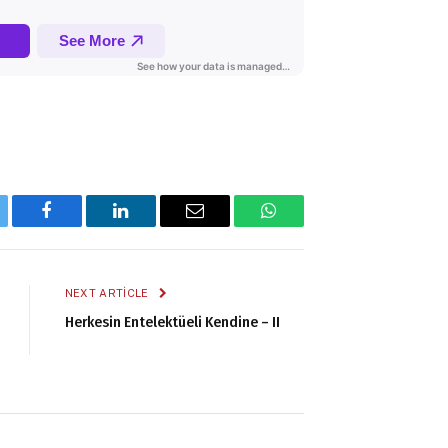
tter
Facebook
LinkedIn
Email
WhatsApp
NEXT ARTICLE
Herkesin Entelektüeli Kendine – II