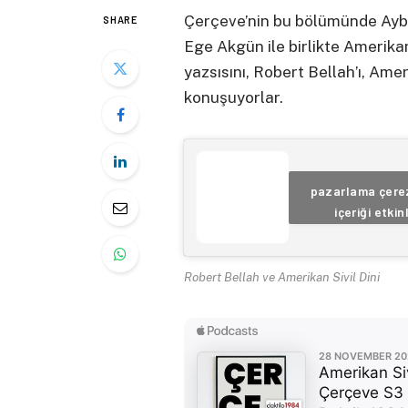
Çerçeve’nin bu bölümünde Aybi
SHARE
Ege Akgün ile birlikte Amerika
yazsısını, Robert Bellah’ı, Amer
konuşuyorlar.
pazarlama çerez
içeriği etkin
Robert Bellah ve Amerikan Sivil Dini