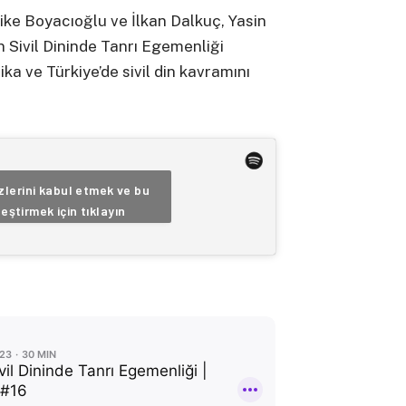
ke Boyacıoğlu ve İlkan Dalkuç, Yasin
n Sivil Dininde Tanrı Egemenliği
ika ve Türkiye’de sivil din kavramını
lerini kabul etmek ve bu
leştirmek için tıklayın