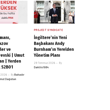
R
PROJECT SYNDICATE
manı,
İngiltere’nin Yeni
azov
Başbakanı Andy
ler ve
Burnham’ın Yerelden
evski | Umut
Yönetim Planı
an | Yerden
29 Temmuz 2026
By
 S2B01
Daktilo1984
 2026
By
Bahadır
mut Dağıstan