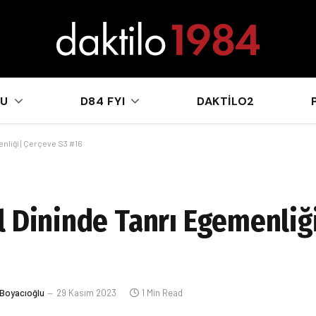
sApp
KU
D84 FYI
DAKTILO2
nliği | Çerçeve S3 #16
l Dininde Tanrı Egemenliği
 Boyacıoğlu
29 Kasım 2023
1 Min Read