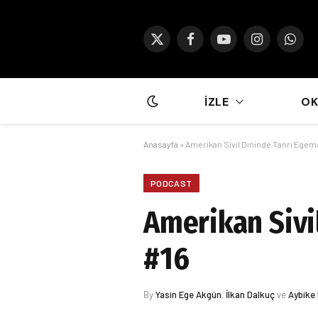
X
Facebook
YouTube
Instagram
What
(Twitter)
İZLE
O
Anasayfa
»
Amerikan Sivil Dininde Tanrı Egeme
PODCAST
Amerikan Sivi
#16
By
Yasin Ege Akgün
,
İlkan Dalkuç
ve
Aybike