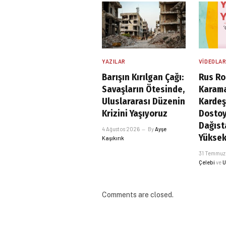
YAZILAR
VIDEOLA
Barışın Kırılgan Çağı:
Rus Ro
Savaşların Ötesinde,
Karam
Uluslararası Düzenin
Kardeş
Krizini Yaşıyoruz
Dostoy
Dağıst
4 Ağustos 2026
By
Ayşe
Yüksek
Kaşıkırık
31 Temmuz
Çelebi
ve
U
Comments are closed.