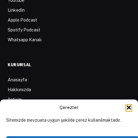
Youtube
LinkedIn
Apple Podcast
Spotify Podcast
Whatsapp Kanalı
KURUMSAL
Anasayfa
Hakkımızda
İletişim
Çerezler
Yazarlar
D84 Yayınları
Sitemizde mevzuata uygun şekilde çerez kullanılmaktadır.
İçerik Sağlayıcılar