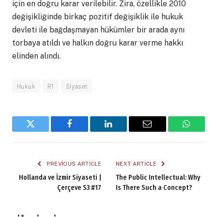
için en doğru karar verilebilir. Zira, özellikle 2010
değişikliğinde birkaç pozitif değişiklik ile hukuk
devleti ile bağdaşmayan hükümler bir arada aynı
torbaya atıldı ve halkın doğru karar verme hakkı
elinden alındı.
Hukuk
R1
Siyaset
Twitter
Facebook
LinkedIn
Email
WhatsA
PREVIOUS ARTICLE
NEXT ARTICLE
Hollanda ve İzmir Siyaseti |
The Public Intellectual: Why
Çerçeve S3 #17
Is There Such a Concept?