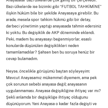
Anayasalar bazı ülkelerde çok geniş bir çerçevedir.
Bazı ülkelerde ise bizimki gibi “FUTBOL TAHKİMİNE”
ilişkin hüküm bile bir şekilde Anayasaya girebilir. Bu
arada, mesela spor tahkim hükmü gibi bir detay,
darbeci yönetimin yaptığı anayasada tahmin edersiniz
ki yoktu. Bu değişiklik de AKP döneminde eklendi.
Peki, madem bu anayasayı beğenmiyorlar, esaslı
konularda düşünülen değişiklikleri neden
tamamlamadılar? Şahsen ben bu soruya henüz bir
cevap bulamadım.
Neyse, öncelikle görüşümü baştan söyleyeyim:
Mevcut Anayasamız mükemmel diyemem, ama pek
çok sorunun sebebi anayasa değil; anayasanın
uygulanmaması. Anayasa değişikliğine ihtiyaç var mı?
Şekli anlamda bir değişikliğe ihtiyaç olduğunu
düşünüyorum. Yani Anayasa o kadar fazla değişti ve