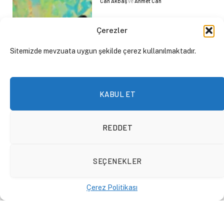
Can Akbaş
ve
Ahmet Can
Çerezler
Sitemizde mevzuata uygun şekilde çerez kullanılmaktadır.
KABUL ET
REDDET
SEÇENEKLER
Bir Mangal Partisi Yüzünden
Hükümet Kapanır mı?
Çerez Politikası
YAZILAR
15 Kasım 2023
By
Metin
Nazlıoğlu