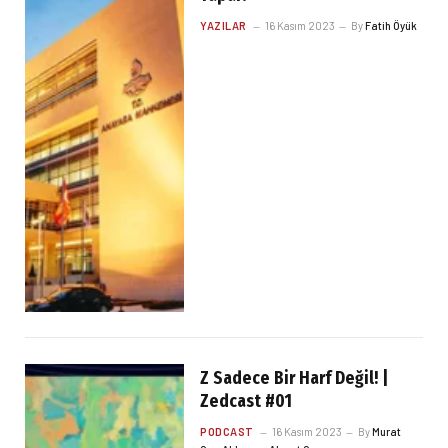
YAZILAR
16 Kasım 2023
By
Fatih Öyük
Z Sadece Bir Harf Değil! |
Zedcast #01
PODCAST
16 Kasım 2023
By
Murat