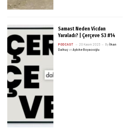
Samast Neden Vicdan
Yaraladı? | Çerçeve S3 #14
PODCAST
20 Kasım 2023
By
İlkan
Dalkuç
ve
Aybike Boyacıoğlu