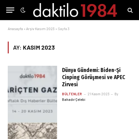
Anasayfa
»
Arşiv Kasım 2023
»
Sayfa 3
AY:
KASIM 2023
Dünya Gündemi: Biden-Şi
Cinping Görüşmesi ve APEC
Zirvesi
BÜLTENLER
21 Kasım 2023
By
Bahadır Çelebi