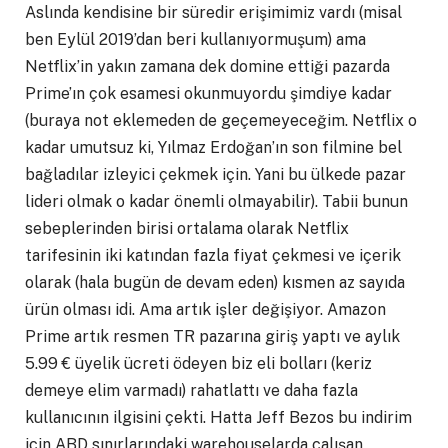
Aslında kendisine bir süredir erişimimiz vardı (misal
ben Eylül 2019’dan beri kullanıyormuşum) ama
Netflix’in yakın zamana dek domine ettiği pazarda
Prime’ın çok esamesi okunmuyordu şimdiye kadar
(buraya not eklemeden de geçemeyeceğim. Netflix o
kadar umutsuz ki, Yılmaz Erdoğan’ın son filmine bel
bağladılar izleyici çekmek için. Yani bu ülkede pazar
lideri olmak o kadar önemli olmayabilir). Tabii bunun
sebeplerinden birisi ortalama olarak Netflix
tarifesinin iki katından fazla fiyat çekmesi ve içerik
olarak (hala bugün de devam eden) kısmen az sayıda
ürün olması idi. Ama artık işler değişiyor. Amazon
Prime artık resmen TR pazarına giriş yaptı ve aylık
5.99 € üyelik ücreti ödeyen biz eli bolları (keriz
demeye elim varmadı) rahatlattı ve daha fazla
kullanıcının ilgisini çekti. Hatta Jeff Bezos bu indirim
için ABD sınırlarındaki warehouselarda çalışan