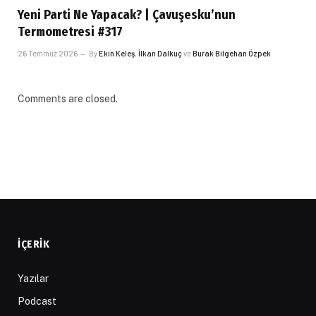
Yeni Parti Ne Yapacak? | Çavuşesku’nun
Termometresi #317
26 Temmuz 2026
By
Ekin Keleş
,
İlkan Dalkuç
ve
Burak Bilgehan Özpek
Comments are closed.
İÇERIK
Yazılar
Podcast