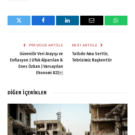
Twitter
Facebook
LinkedIn
Email
WhatsA
PREVIOUS ARTICLE
NEXT ARTICLE
Güvenilir Veri Arayışı ve
Tatlıdır Ama Serttir,
Enflasyon | Ufuk Alparslan &
Tebrizimiz Başkenttir
Enes Özkan | Varsayılan
Ekonomi #22￼
DIĞER İÇERIKLER