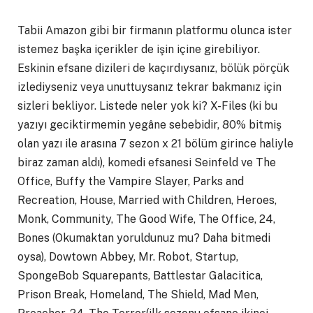
Tabii Amazon gibi bir firmanın platformu olunca ister
istemez başka içerikler de işin içine girebiliyor.
Eskinin efsane dizileri de kaçırdıysanız, bölük pörçük
izlediyseniz veya unuttuysanız tekrar bakmanız için
sizleri bekliyor. Listede neler yok ki? X-Files (ki bu
yazıyı geciktirmemin yegâne sebebidir, 80% bitmiş
olan yazı ile arasına 7 sezon x 21 bölüm girince haliyle
biraz zaman aldı), komedi efsanesi Seinfeld ve The
Office, Buffy the Vampire Slayer, Parks and
Recreation, House, Married with Children, Heroes,
Monk, Community, The Good Wife, The Office, 24,
Bones (Okumaktan yoruldunuz mu? Daha bitmedi
oysa), Dowtown Abbey, Mr. Robot, Startup,
SpongeBob Squarepants, Battlestar Galacitica,
Prison Break, Homeland, The Shield, Mad Men,