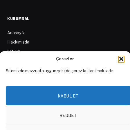
KURUMSAL
Anasayfa
Hakkımızda
İletişim
Çerezler
Yazarlar
D84 Yayınları
Sitemizde mevzuata uygun şekilde çerez kullanılmaktadır.
İçerik Sağlayıcılar
Yayın İlkeleri ve Yazım Kuralları
KABUL ET
REDDET
© 2026 DAKTİLO1984