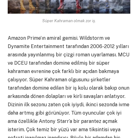
Süper Kahraman olmak zor iş.
Amazon Prime’ın amiral gemisi. Wildstorm ve
Dynamite Entertainment tarafından 2006-2012 yılları
arasında yayınlanmış bir çizgi roman uyarlaması. MCU
ve DCEU tarafından domine edilmiş bir süper
kahraman evrenine çok farklı bir açıdan bakmaya
çalışıyor. Süper Kahraman olgusunu şirketler
tarafından domine edilen bir iş kolu olarak bakıp onun
arkasında dönen dolapları ve kirli savaşları anlatıyor.
Dizinin ilk sezonu zaten çok iyiydi, ikinci sezonda ivme
daha artmış gibi görünüyor. Tüm oyuncular çok iyi
ama özellikle Antony Starr’a bir parantez açmak
isterim. Çok temiz bir yüzü var ama tiksintisi veya
nefreti inanılmaz inandırıcı. Böyle bir adamdan hiç