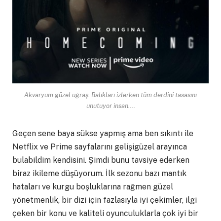
Akvaryum güzel uğraş. Balıkları izlerken tüm derdini tasasını
unutuyor insan….
Geçen sene baya sükse yapmış ama ben sıkıntı ile
Netflix ve Prime sayfalarını gelişigüzel arayınca
bulabildim kendisini. Şimdi bunu tavsiye ederken
biraz ikileme düşüyorum. İlk sezonu bazı mantık
hataları ve kurgu boşluklarına rağmen güzel
yönetmenlik, bir dizi için fazlasıyla iyi çekimler, ilgi
çeken bir konu ve kaliteli oyunculuklarla çok iyi bir