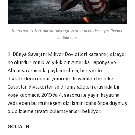
Kamu spotu: Naftalinsiz bayrağınızı dolaba kaldırmayın. Pişman
olabilirsiniz.
II. Dünya Savaşı’nı Mihver Devletleri kazanmış olsaydı
ne olurdu? Yenik ve yıkık bir Amerika. Japonya ve
Almanya arasında paylaştırılmış, her yerde
diktatörlerin demir yumruğu hissedilen bir ülke.
Casuslar, diktatörler ve direniş güçleri arasında bir
köşe kapmaca. 2019’da 4. sezonu ile yayın hayatına
veda eden bu muhteşem dizi ismini daha önce duymuş
olup izleme fırsatı bulamayanları bekliyor.
GOLIATH