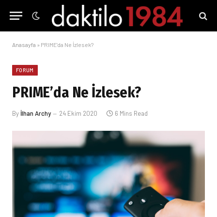
Anasayfa
»
PRIME’da Ne İzlesek?
FORUM
PRIME’da Ne İzlesek?
By
İlhan Archy
24 Ekim 2020
6 Mins Read