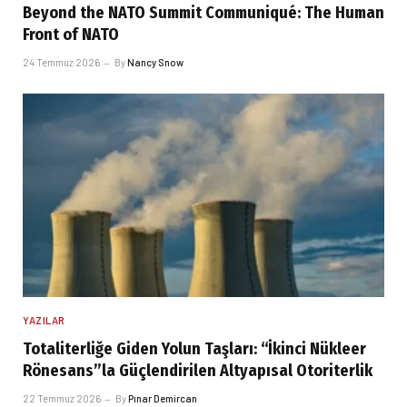
Beyond the NATO Summit Communiqué: The Human
Front of NATO
24 Temmuz 2026
By
Nancy Snow
YAZILAR
Totaliterliğe Giden Yolun Taşları: “İkinci Nükleer
Rönesans”la Güçlendirilen Altyapısal Otoriterlik
22 Temmuz 2026
By
Pınar Demircan