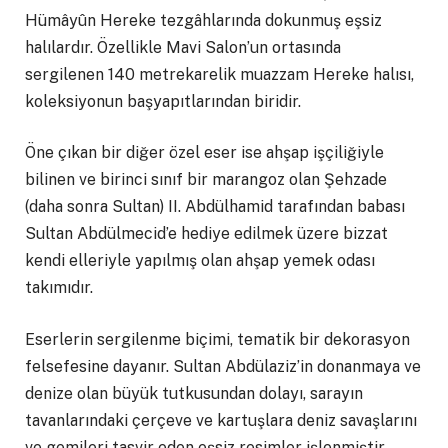
Hümâyûn Hereke tezgâhlarında dokunmuş eşsiz
halılardır. Özellikle Mavi Salon’un ortasında
sergilenen 140 metrekarelik muazzam Hereke halısı,
koleksiyonun başyapıtlarından biridir.
Öne çıkan bir diğer özel eser ise ahşap işçiliğiyle
bilinen ve birinci sınıf bir marangoz olan Şehzade
(daha sonra Sultan) II. Abdülhamid tarafından babası
Sultan Abdülmecid’e hediye edilmek üzere bizzat
kendi elleriyle yapılmış olan ahşap yemek odası
takımıdır.
Eserlerin sergilenme biçimi, tematik bir dekorasyon
felsefesine dayanır. Sultan Abdülaziz’in donanmaya ve
denize olan büyük tutkusundan dolayı, sarayın
tavanlarındaki çerçeve ve kartuşlara deniz savaşlarını
ve gemileri tasvir eden eşsiz resimler işlenmiştir.