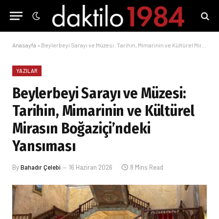
Anasayfa
»
Beylerbeyi Sarayı ve Müzesi: Tarihin, Mimarinin ve Kültürel Mirasın Boğaziçi’ndeki Yansıması
YAZILAR
Beylerbeyi Sarayı ve Müzesi:
Tarihin, Mimarinin ve Kültürel
Mirasın Boğaziçi’ndeki
Yansıması
By
Bahadır Çelebi
16 Haziran 2026
8 Mins Read