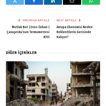
Twitter
Facebook
LinkedIn
Email
WhatsA
PREVIOUS ARTICLE
NEXT ARTICLE
Mutlak But | Enes Özkan |
Avrupa Ekonomisi Neden
Çavuşesku’nun Termometresi
Beklentilerin Gerisinde
#313
Kalıyor?
DIĞER İÇERIKLER