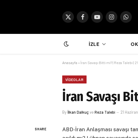
X
Facebook
YouTube
Instagram
What
(Twitter)
İZLE
O
Anasayfa
»
İran Savaşı Bitti mi? | Reza Talebi | 2
VIDEOLAR
İran Savaşı Bit
By
İlkan Dalkuç
ve
Reza Talebi
21 Hazira
ABD-İran Anlaşması savaşı ta
SHARE