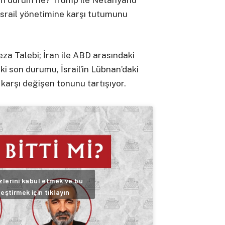
son durum ne? Trump ile Netanyahu
İsrail yönetimine karşı tutumunu
eza Talebi; İran ile ABD arasındaki
 son durumu, İsrail’in Lübnan’daki
’e karşı değişen tonunu tartışıyor.
lerini kabul etmek ve bu
leştirmek için tıklayın