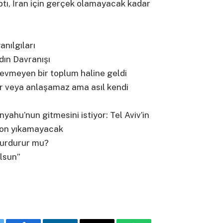
ı, İran için gerçek olamayacak kadar
anılgıları
dın Davranışı
sevmeyen bir toplum haline geldi
şır veya anlaşamaz ama asıl kendi
ahu’nun gitmesini istiyor: Tel Aviv’in
ngton yıkamayacak
durdurur mu?
olsun”