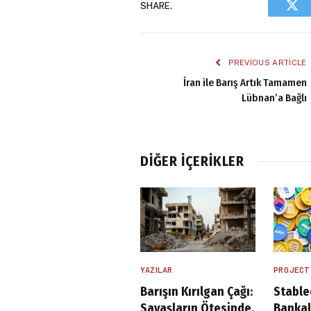
SHARE.
Twi
PREVIOUS ARTICLE
İran ile Barış Artık Tamamen
Lübnan’a Bağlı
DIĞER İÇERIKLER
YAZILAR
PROJECT
Barışın Kırılgan Çağı:
Stable
Savaşların Ötesinde,
Bankal