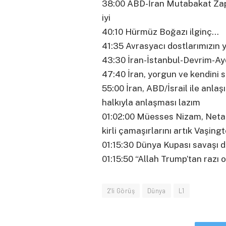
38:00 ABD-İran Mutabakat Zapt
iyi
40:10 Hürmüz Boğazı ilginç…
41:35 Avrasyacı dostlarımızın y
43:30 İran-İstanbul-Devrim-Ay
47:40 İran, yorgun ve kendini 
55:00 İran, ABD/İsrail ile anla
halkıyla anlaşması lazım
01:02:00 Müesses Nizam, Netany
kirli çamaşırlarını artık Vaşi
01:15:30 Dünya Kupası savaşı 
01:15:50 “Allah Trump’tan razı 
2'li Görüş
Dünya
L1