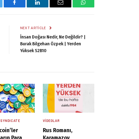
tter
Facebook
LinkedIn
Email
WhatsApp
NEXT ARTICLE
İnsan Doğası Nedir, Ne Değildir? |
Burak Bilgehan Özpek | Yerden
Yüksek S2B10
 SYNDICATE
VIDEOLAR
coin’ler
Rus Romanı,
arın Para
Karamazov