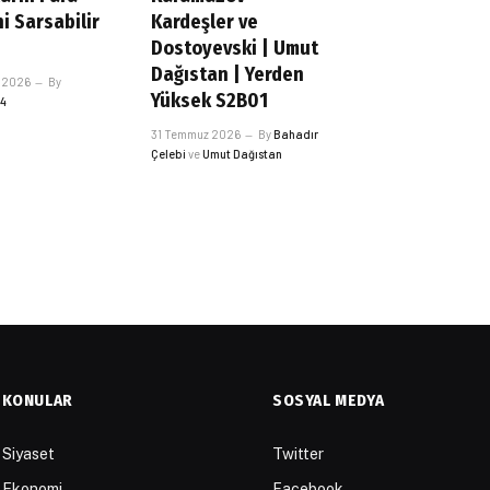
i Sarsabilir
Kardeşler ve
Dostoyevski | Umut
Dağıstan | Yerden
 2026
By
Yüksek S2B01
84
31 Temmuz 2026
By
Bahadır
Çelebi
ve
Umut Dağıstan
KONULAR
SOSYAL MEDYA
Siyaset
Twitter
Ekonomi
Facebook