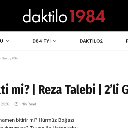
sApp
KU
D84 FYI
DAKTILO2
’li Görüş #94
ti mi? | Reza Talebi | 2’li
n 2026
1 Min Read
mamen bitirir mi? Hürmüz Boğazı