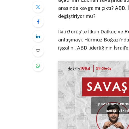
açıldı mı? Lübnan savaşında 
arasında kavga mı çıktı? ABD, 
değiştiriyor mu?
İkili Görüş’te İlkan Dalkuç ve R
anlaşmayı, Hürmüz Boğazı’ndaki
işgalini, ABD liderliğinin İsrail
pazarlama çerez
içeriği etkin