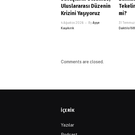
Uluslararası Düzenin
Tekelin
Krizini Yaşıyoruz
mi?
4 Ağustos 2026
By
Ayşe
31 Temmuz
Kaşıkırık
Daktilo19
Comments are closed.
İÇERIK
Yazılar
Podcast