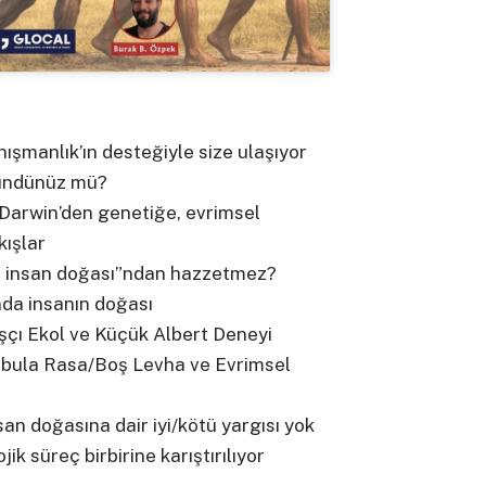
ışmanlık’ın desteğiyle size ulaşıyor
şündünüz mü?
Darwin’den genetiğe, evrimsel
kışlar
li insan doğası”ndan hazzetmez?
nda insanın doğası
şçı Ekol ve Küçük Albert Deneyi
Tabula Rasa/Boş Levha ve Evrimsel
n doğasına dair iyi/kötü yargısı yok
ik süreç birbirine karıştırılıyor