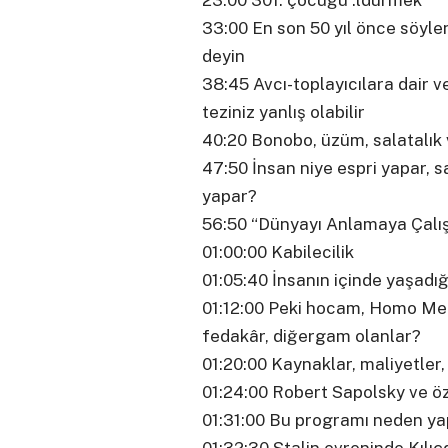
23:00 301. çocuğu .ldürmek
33:00 En son 50 yıl önce söyl
deyin
38:45 Avcı-toplayıcılara dair v
teziniz yanlış olabilir
40:20 Bonobo, üzüm, salatalık 
47:50 İnsan niye espri yapar, s
yapar?
56:50 “Dünyayı Anlamaya Çal
01:00:00 Kabilecilik
01:05:40 İnsanın içinde yaşadığ
01:12:00 Peki hocam, Homo Me
fedakâr, diğergam olanlar?
01:20:00 Kaynaklar, maliyetler,
01:24:00 Robert Sapolsky ve ö
01:31:00 Bu programı neden yapt