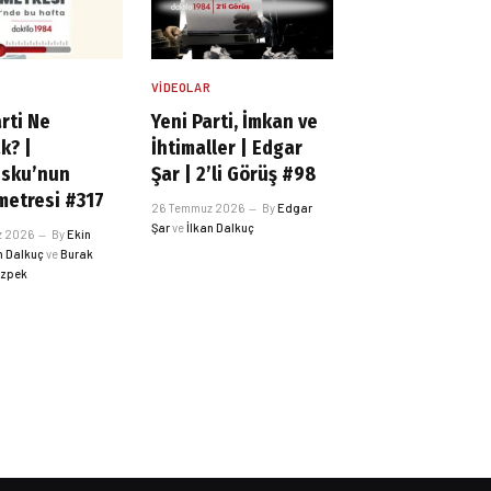
R
VIDEOLAR
rti Ne
Yeni Parti, İmkan ve
k? |
İhtimaller | Edgar
esku’nun
Şar | 2’li Görüş #98
etresi #317
26 Temmuz 2026
By
Edgar
Şar
ve
İlkan Dalkuç
z 2026
By
Ekin
n Dalkuç
ve
Burak
Özpek