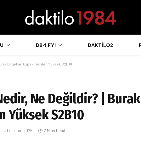
sApp
KU
D84 FYI
DAKTILO2
 Burak Bilgehan Özpek | Yerden Yüksek S2B10
edir, Ne Değildir? | Bura
en Yüksek S2B10
21 Haziran 2026
2 Mins Read