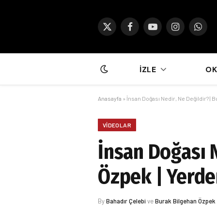
X
Facebook
YouTube
Instagram
What
(Twitter)
İZLE
O
Anasayfa
»
İnsan Doğası Nedir, Ne Değildir? |
VIDEOLAR
İnsan Doğası N
Özpek | Yerd
By
Bahadır Çelebi
ve
Burak Bilgehan Özpek