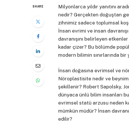
Milyonlarca yıldır yanıtını ara
SHARE
nedir? Gerçekten doğuştan gel
zihnimiz sadece toplumsal koşu
İnsan evrimi ve insan davranışı
davranışını belirleyen etkenler
kadar çizer? Bu bölümde popüler
modern bilimin sınırlarında bir
İnsan doğasına evrimsel ve nör
Nöroplastisite nedir ve beynimi
şekillenir? Robert Sapolsky, J
dünyaca ünlü bilim insanları b
evrimsel statü arzusu neden k
mümkün müdür? İnsan davranış
edilir?