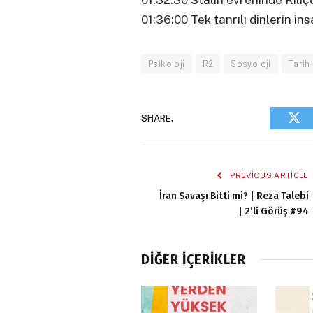
01:32:30 Stalin evreninde Kılı
01:36:00 Tek tanrılı dinlerin in
Psikoloji
R2
Sosyoloji
Tarih
SHARE.
Twi
PREVIOUS ARTICLE
İran Savaşı Bitti mi? | Reza Talebi
| 2’li Görüş #94
DIĞER İÇERIKLER