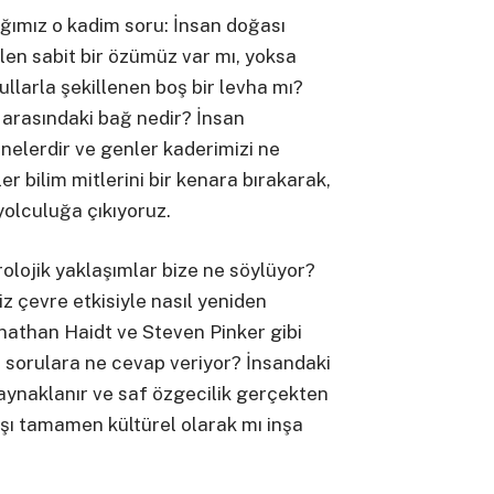
dığımız o kadim soru: İnsan doğası
en sabit bir özümüz var mı, yoksa
llarla şekillenen boş bir levha mı?
 arasındaki bağ nedir? İnsan
 nelerdir ve genler kaderimizi ne
 bilim mitlerini bir kenara bırakarak,
 yolculuğa çıkıyoruz.
olojik yaklaşımlar bize ne söylüyor?
z çevre etkisiyle nasıl yeniden
onathan Haidt ve Steven Pinker gibi
u sorulara ne cevap veriyor? İnsandaki
aynaklanır ve saf özgecilik gerçekten
ı tamamen kültürel olarak mı inşa