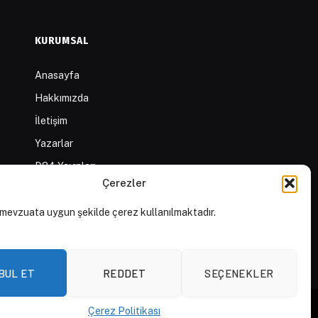
KURUMSAL
Anasayfa
Hakkımızda
İletişim
Yazarlar
D84 Yayınları
Çerezler
İçerik Sağlayıcılar
Yayın İlkeleri ve Yazım
mevzuata uygun şekilde çerez kullanılmaktadır.
Kuralları
BUL ET
REDDET
SEÇENEKLER
Çerez Politikası
Aydınlatma Metni
Açık Rıza Beyanı