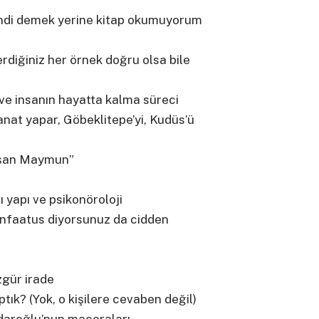
endi demek yerine kitap okumuyorum
erdiğiniz her örnek doğru olsa bile
ve insanın hayatta kalma süreci
anat yapar, Göbeklitepe’yi, Kudüs’ü
ışan Maymun”
ı yapı ve psikonöroloji
nfaatus diyorsunuz da cidden
zgür irade
ık? (Yok, o kişilere cevaben değil)