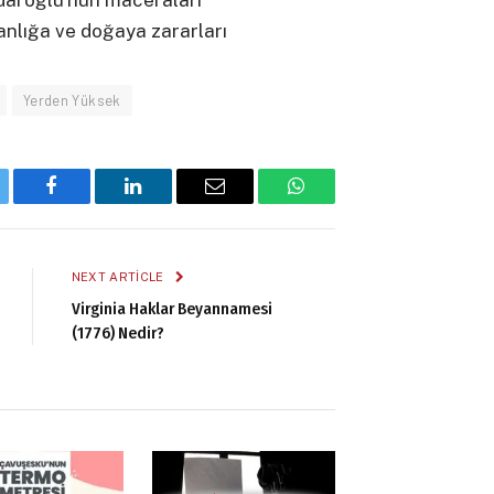
çdaroğlu’nun maceraları
sanlığa ve doğaya zararları
Yerden Yüksek
tter
Facebook
LinkedIn
Email
WhatsApp
NEXT ARTICLE
Virginia Haklar Beyannamesi
(1776) Nedir?