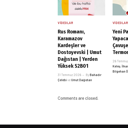
VIDEOLAR
VIDEOLA
Rus Romanı,
Yeni Pa
Karamazov
Yapaca
Kardeşler ve
Çavuş
Dostoyevski | Umut
Termom
Dağıstan | Yerden
26 Temmu
Yüksek S2B01
Keleş
,
İlka
Bilgehan 
31 Temmuz 2026
By
Bahadır
Çelebi
ve
Umut Dağıstan
Comments are closed.