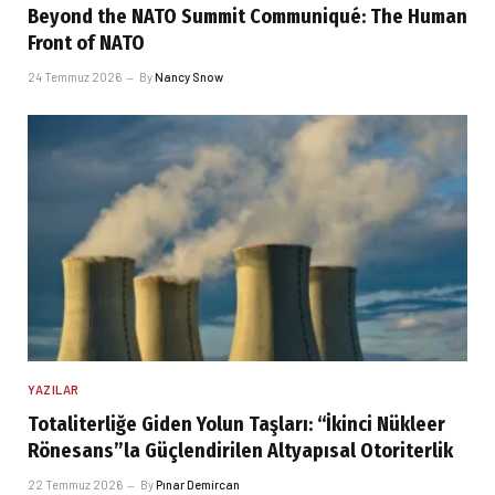
Beyond the NATO Summit Communiqué: The Human
Front of NATO
24 Temmuz 2026
By
Nancy Snow
YAZILAR
Totaliterliğe Giden Yolun Taşları: “İkinci Nükleer
Rönesans”la Güçlendirilen Altyapısal Otoriterlik
22 Temmuz 2026
By
Pınar Demircan