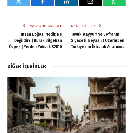
Twitter
Facebook
LinkedIn
Email
WhatsA
PREVIOUS ARTICLE
NEXT ARTICLE
İnsan Doğası Nedir, Ne
Tavuk, Kayyum ve Sofranın
Değildir? | Burak Bilgehan
Siyaseti: Beyaz Et Üzerinden
Özpek | Yerden Yüksek S2B10
Türkiye’nin İktisadi Anatomisi
DIĞER İÇERIKLER