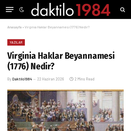
Anasayfa
»
Virginia Haklar Beyannamesi (1776) Nedir?
YAZILAR
Virginia Haklar Beyannamesi
(1776) Nedir?
By
Daktilo1984
22 Haziran 2026
2 Mins Read