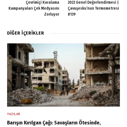
Çevrimiçi Karalama
2022 Genel Değerlendirmesi |
Kampanyaları Çek Medyasını
Çavuşesku’nun Termometresi
Zorluyor
#139
DIĞER İÇERIKLER
YAZILAR
Barışın Kırılgan Çağı: Savaşların Ötesinde,