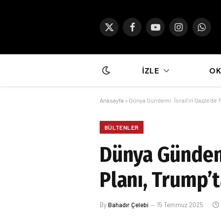
X
Facebook
YouTube
Instagram
What
(Twitter)
İZLE
O
Anasayfa
»
Dünya Gündemi: İsrail’in Gazze’de 
BÜLTENLER
Dünya Gündemi
Planı, Trump’
By
Bahadır Çelebi
15 Temmuz 2025