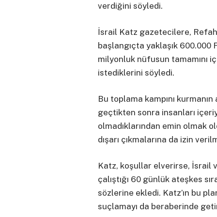
verdiğini söyledi.
İsrail Katz gazetecilere, Refah 
başlangıçta yaklaşık 600.000 Fi
milyonluk nüfusun tamamını içi
istediklerini söyledi.
Bu toplama kampını kurmanın 
geçtikten sonra insanları içer
olmadıklarından emin olmak oldu
dışarı çıkmalarına da izin veril
Katz, koşullar elverirse, İsra
çalıştığı 60 günlük ateşkes sı
sözlerine ekledi. Katz’ın bu pl
suçlamayı da beraberinde getir