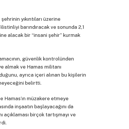
şehrinin yıkıntıları üzerine
listinliyi barındıracak ve sonunda 2,1
ne alacak bir “insani şehir” kurmak
amacının, güvenlik kontrolünden
iye almak ve Hamas militanı
ğunu, ayrıca içeri alınan bu kişilerin
meyeceğini belirtti.
il ve Hamas’ın müzakere etmeye
rasında inşaatın başlayacağını da
anı açıklaması birçok tartışmayı ve
di.