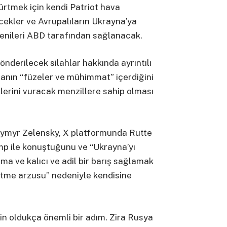
ürtmek için kendi Patriot hava
ekler ve Avrupalıların Ukrayna’ya
 yenileri ABD tarafından sağlanacak.
nderilecek silahlar hakkında ayrıntılı
manın “füzeler ve mühimmat” içerdiğini
çlerini vuracak menzillere sahip olması
ymyr Zelensky, X platformunda Rutte
mp ile konuştuğunu ve “Ukrayna’yı
ma ve kalıcı ve adil bir barış sağlamak
etme arzusu” nedeniyle kendisine
çin oldukça önemli bir adım. Zira Rusya