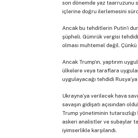
son dönemde yaz taarruzunu s
içlerine doğru ilerlemesini sür
Ancak bu tehditlerin Putin’i 
şüpheli. Gümrük vergisi tehdid
olması muhtemel değil. Çünkü 
Ancak Trump’ın, yaptırım uygul
ülkelere veya taraflara uygulan
uygulayacağı tehdidi Rusya’ya z
Ukrayna’ya verilecek hava sav
savaşın gidişatı açısından old
Trump yönetiminin tutarsızlığı
askeri analistler ve subaylar t
iyimserlikle karşılandı.