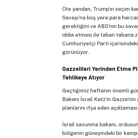
Öte yandan, Trump’ın seçim k
Savaşı’na boş yere para harcan
gerektiğini ve ABD’nin bu sava
iddia etmesi ile taban tabana z
Cumhuriyetçi Parti içerisindek
görünüyor.
Gazzelileri
Y
erinden
E
tme
P
T
ehlikeye
A
tıyor
Geçtiğimiz haftanın önemli gü
Bakanı İsrail Katz’ın Gazze’nin
planlarını ifşa eden açıklaması
İsrail savunma bakanı, ordusuna
bölgenin güneyindeki bir kampa