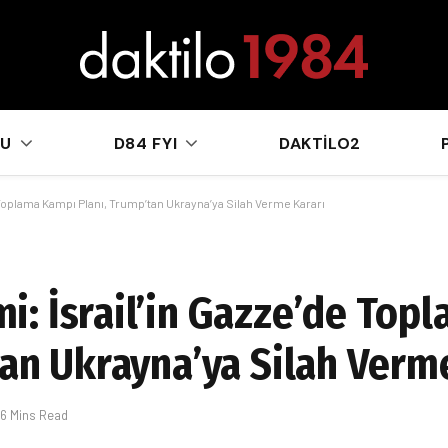
sApp
KU
D84 FYI
DAKTILO2
Toplama Kampı Planı, Trump’tan Ukrayna’ya Silah Verme Kararı
: İsrail’in Gazze’de Top
tan Ukrayna’ya Silah Verm
6 Mins Read