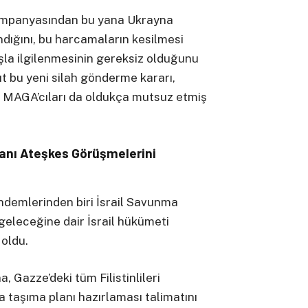
ampanyasından bu yana Ukrayna
dığını, bu harcamaların kesilmesi
şla ilgilenmesinin gereksiz olduğunu
ıt bu yeni silah gönderme kararı,
i MAGA’cıları da oldukça mutsuz etmiş
lanı
A
teşkes
G
örüşmelerini
ndemlerinden biri İsrail Savunma
 geleceğine dair İsrail hükümeti
 oldu.
, Gazze’deki tüm Filistinlileri
 taşıma planı hazırlaması talimatını