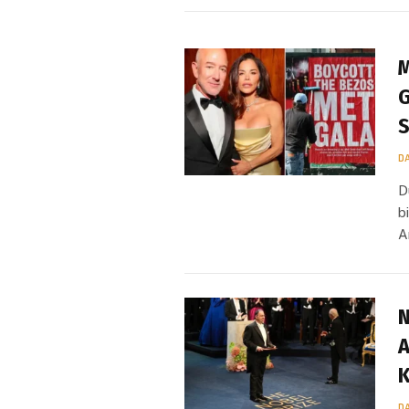
M
G
S
D
D
b
A
N
A
D