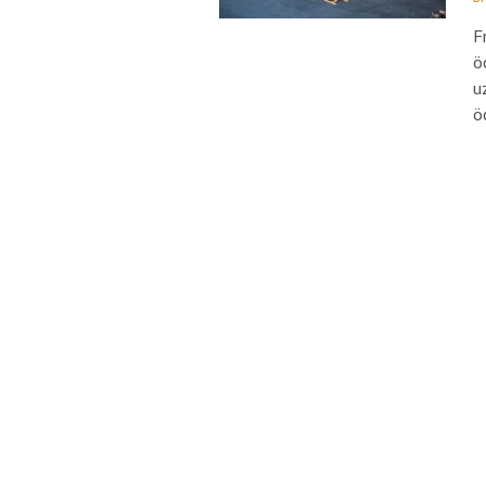
F
ö
u
ö