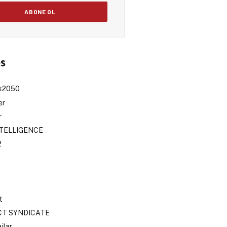
es
sk2050
er
r
NTELLIGENCE
2
t
CT SYNDICATE
jlar