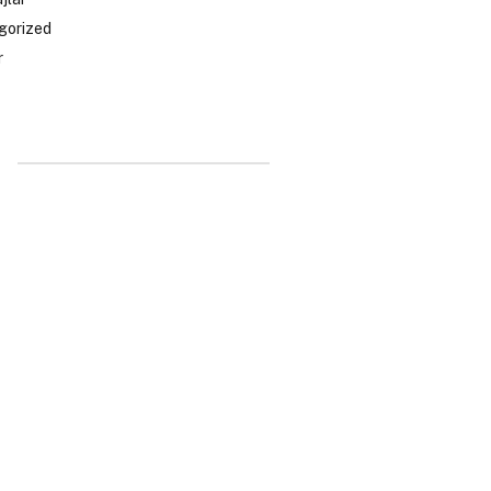
gorized
r