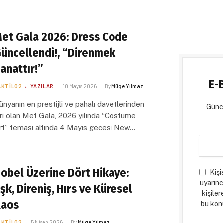
et Gala 2026: Dress Code
üncellendi!, “Direnmek
anattır!”
E-
AKTILO2
YAZILAR
10 Mayıs 2026
By
Müge Yılmaz
ünyanın en prestijli ve pahalı davetlerinden
Günce
iri olan Met Gala, 2026 yılında “Costume
rt” teması altında 4 Mayıs gecesi New…
obel Üzerine Dört Hikaye:
Kişi
uyarınc
şk, Direniş, Hırs ve Küresel
kişiler
Kaos
bu konu
AKTILO2
5 Nisan 2026
By
Müge Yılmaz