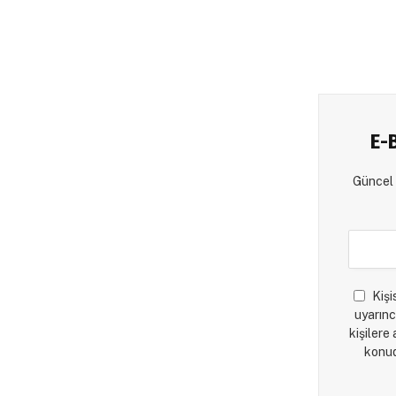
E-
Güncel 
Kişi
uyarınc
kişilere
konud