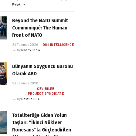
Kaşıkırık
Beyond the NATO Summit
Communiqué: The Human
Front of NATO
24 Temmuz 2026
D84 INTELLIGENCE
By
Nancy Snow
Dünyanın Soyguncu Baronu
Olarak ABD
23 Temmuz 2026
ÇEVIRILER
PROJECT SYNDICATE
By
Daktilo1984
Totaliterliğe Giden Yolun
Taşları: “İkinci Nükleer
Rönesans”la Güçlendirilen