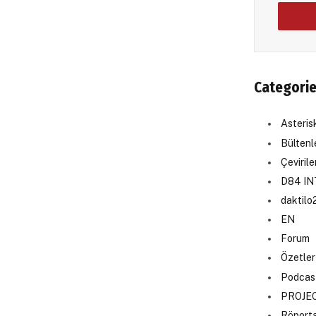
Categori
Asteri
Bültenl
Çevirile
D84 I
daktilo
EN
Forum
Özetler
Podcas
PROJE
Röporta