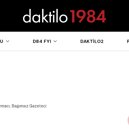
sApp
KU
D84 FYI
DAKTILO2
ırmacı, Bağımsız Gazeteci