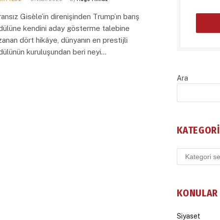
ransız Gisèle’in direnişinden Trump’ın barış
dülüne kendini aday gösterme talebine
zanan dört hikâye, dünyanın en prestijli
dülünün kuruluşundan beri neyi…
Ara
KATEGORI
Kategoriler
KONULAR
Siyaset