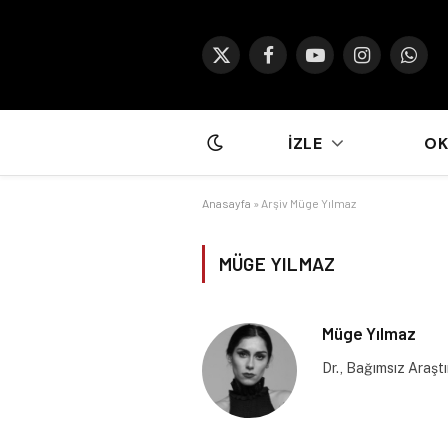
X
Facebook
YouTube
Instagram
What
(Twitter)
İZLE
O
Anasayfa
»
Arşiv Müge Yılmaz
MÜGE YILMAZ
Müge Yılmaz
Dr., Bağımsız Araşt