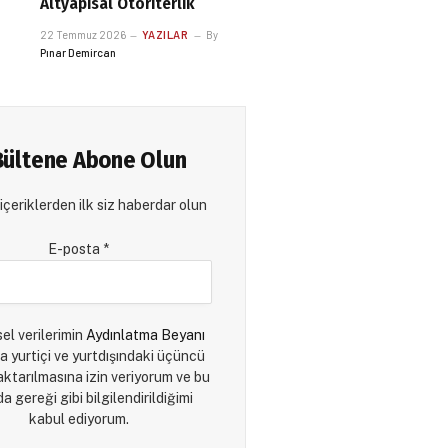
Altyapısal Otoriterlik
22 Temmuz 2026
YAZILAR
By
Pınar Demircan
Bültene Abone Olun
içeriklerden ilk siz haberdar olun
E-posta
*
sel verilerimin
Aydınlatma Beyanı
a yurtiçi ve yurtdışındaki üçüncü
 aktarılmasına izin veriyorum ve bu
a gereği gibi bilgilendirildiğimi
kabul ediyorum.