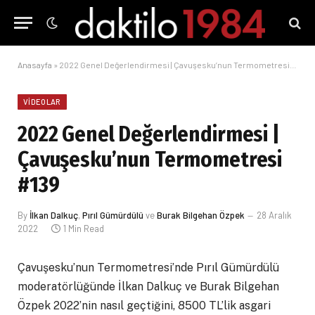
Anasayfa
»
2022 Genel Değerlendirmesi | Çavuşesku’nun Termometresi #139
VIDEOLAR
2022 Genel Değerlendirmesi |
Çavuşesku’nun Termometresi
#139
By
İlkan Dalkuç
,
Pırıl Gümürdülü
ve
Burak Bilgehan Özpek
28 Aralık
2022
1 Min Read
Çavuşesku’nun Termometresi’nde Pırıl Gümürdülü
moderatörlüğünde İlkan Dalkuç ve Burak Bilgehan
Özpek 2022’nin nasıl geçtiğini, 8500 TL’lik asgari