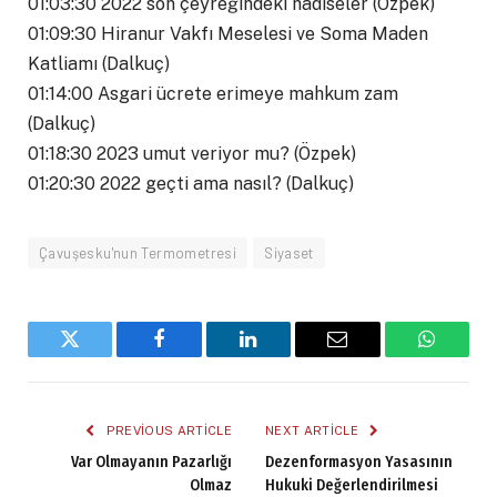
01:03:30 2022 son çeyreğindeki hadiseler (Özpek)
01:09:30 Hiranur Vakfı Meselesi ve Soma Maden
Katliamı (Dalkuç)
01:14:00 Asgari ücrete erimeye mahkum zam
(Dalkuç)
01:18:30 2023 umut veriyor mu? (Özpek)
01:20:30 2022 geçti ama nasıl? (Dalkuç)
Çavuşesku'nun Termometresi
Siyaset
Twitter
Facebook
LinkedIn
Email
WhatsA
PREVIOUS ARTICLE
NEXT ARTICLE
Var Olmayanın Pazarlığı
Dezenformasyon Yasasının
Olmaz
Hukuki Değerlendirilmesi