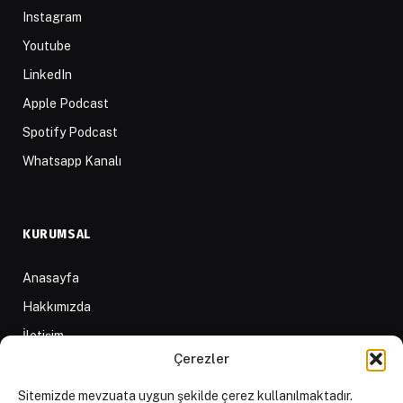
Instagram
Youtube
LinkedIn
Apple Podcast
Spotify Podcast
Whatsapp Kanalı
KURUMSAL
Anasayfa
Hakkımızda
İletişim
Çerezler
Yazarlar
D84 Yayınları
Sitemizde mevzuata uygun şekilde çerez kullanılmaktadır.