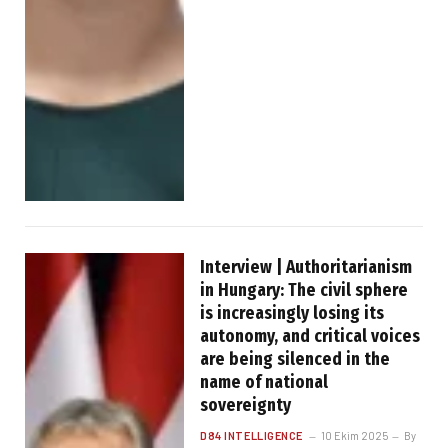
Interview | Authoritarianism
in Hungary: The civil sphere
is increasingly losing its
autonomy, and critical voices
are being silenced in the
name of national
sovereignty
D84 INTELLIGENCE
10 Ekim 2025
By