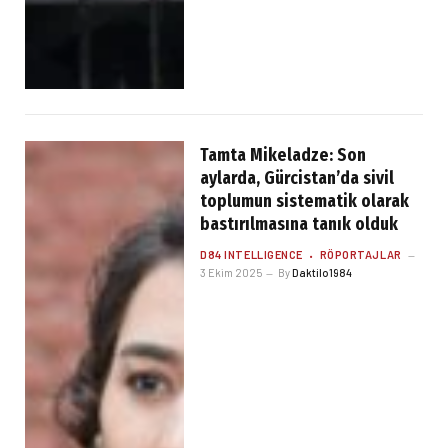
Tamta Mikeladze: Son
aylarda, Gürcistan’da sivil
toplumun sistematik olarak
bastırılmasına tanık olduk
D84 INTELLIGENCE
RÖPORTAJLAR
3 Ekim 2025
By
Daktilo1984