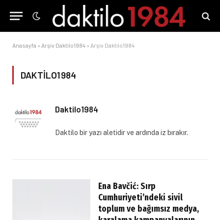
Anasayfa
»
Arşiv Daktilo1984
»
Arşiv Daktilo1984
DAKTILO1984
Daktilo1984
Daktilo bir yazı aletidir ve ardında iz bırakır.
Ena Bavčić: Sırp
Cumhuriyeti’ndeki sivil
toplum ve bağımsız medya,