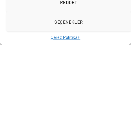
REDDET
SEÇENEKLER
Çerez Politikası
Tamta Mikeladze: Critical,
well-organized, and diverse
civil society has always been
a central pillar of Georgian
democracy
D84 INTELLIGENCE
6 Eylül 2025
By
Daktilo1984