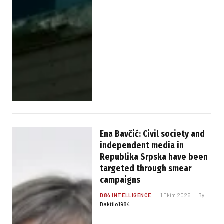
Ena Bavčić: Civil society and
independent media in
Republika Srpska have been
targeted through smear
campaigns
D84 INTELLIGENCE
1 Ekim 2025
By
Daktilo1984