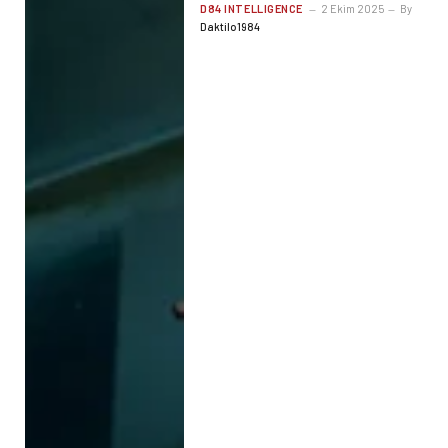
D84 INTELLIGENCE
2 Ekim 2025
By
Daktilo1984