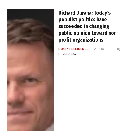
Richard Durana: Today’s
populist politics have
succeeded in changing
public opinion toward non-
profit organizations
D84 INTELLIGENCE
2 Ekim 2025
By
Daktilo1984