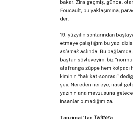
bakar. Zira geçmiş, güncel olan
Foucault, bu yaklaşımına, parado
der.
19. yüzyılın sonlarından başlaya
etmeye çalıştığım bu yazı dizis
anlamak
aslında. Bu bağlamda, 
baştan söyleyeyim: biz “normal
alafranga züppe hem kolpacı hem
kiminin “hakikat-sonrası” dediğ
şey. Nereden nereye, nasıl geld
yazının ana mevzusuna geleceğ
insanlar olmadığımıza.
Tanzimat’tan
Twitter
’a