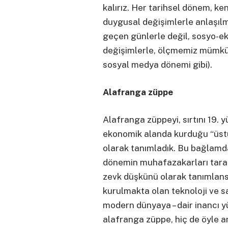
kalırız. Her tarihsel dönem, ke
duygusal değişimlerle anlaşılm
geçen günlerle değil, sosyo-e
değişimlerle, ölçmemiz mümkün
sosyal medya dönemi gibi).
Alafranga züppe
Alafranga züppeyi, sırtını 19. y
ekonomik alanda kurduğu “üstü
olarak tanımladık. Bu bağlamd
dönemin muhafazakarları tarafı
zevk düşkünü olarak tanımlans
kurulmakta olan teknoloji ve sa
modern dünyaya – dair inancı yük
alafranga züppe, hiç de öyle a