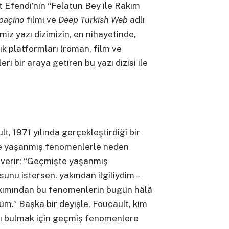
 Efendi’nin “Felatun Bey ile Rakım
paçino
filmi ve
Deep Turkish Web
adlı
miz yazı dizimizin, en nihayetinde,
k platformları (roman, film ve
ri bir araya getiren bu yazı dizisi ile
, 1971 yılında gerçekleştirdiği bir
te yaşanmış fenomenlerle neden
ı verir: “Geçmişte yaşanmış
sunu istersen, yakından ilgiliydim –
kımından bu fenomenlerin bugün hâlâ
düm.” Başka bir deyişle, Foucault, kim
 bulmak için geçmiş fenomenlere