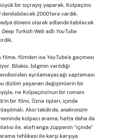
 büyük bir sıçrayış yaparak, Kolpaçino
i
denilebilecek 2000’lere vardık.
medya dönemi
olarak adlandırılabilecek
,
Deep Turkish Web
adlı
YouTube
tirdik.
 filme, filmden ise
YouTube
’a geçmesi
or. Bilakis, bilginin verildiği
 kendisinden ayrılamayacağı saptaması
 dizilim yaşanan değişimlerin bir
eyişle, ne Kolpaçino’nun bir romanı
eb
’in bir filmi. Özne tipleri, içinde
laşılmalı. Aksi takdirde,
anakronizm
neminde kolpacı arama; hatta daha da
 anlatısı ile, alafranga züppenin “içinde”
arama tehlikesi ile karşı karşıya