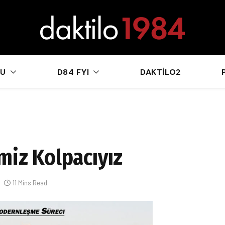
sApp
KU
D84 FYI
DAKTILO2
miz Kolpacıyız
11 Mins Read