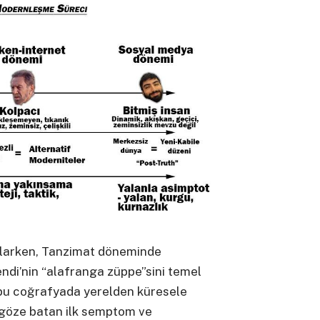
aşlarken, Tanzimat döneminde
di’nin “alafranga züppe”sini temel
r, bu coğrafyada yerelden küresele
 göze batan ilk semptom ve