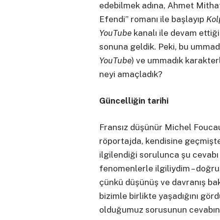
edebilmek adına, Ahmet Mithat
Efendi” romanı ile başlayıp
Kol
YouTube
kanalı ile devam ettiği
sonuna geldik. Peki, bu ummadı
YouTube
) ve ummadık karakterle
neyi amaçladık?
Güncelliğin tarihi
Fransız düşünür Michel Foucault
röportajda, kendisine geçmiş
ilgilendiği sorulunca şu cevab
fenomenlerle ilgiliydim – doğru
çünkü düşünüş ve davranış ba
bizimle birlikte yaşadığını gör
olduğumuz sorusunun cevabını