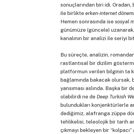
sonuçlarından biri idi. Oradan,
ile birlikte
erken-internet dönem
Hemen sonrasında ise
sosyal 
günümüze (güncele) uzanarak
kanalının bir analizi ile seriyi bi
Bu süreçte, analizin, romandan
rastlantısal bir dizilim göstermiy
platformun verilen bilginin ta
bağlamında bakacak olursak, bu
yansıması aslında. Başka bir d
olabilirdi ne de
Deep Turkish W
bulundukları konjenktürlerle an
dediğimiz, alafranga züppe dö
tehlikelisi, teleolojik bir tarih
çıkmayı bekleyen bir “kolpacı” 