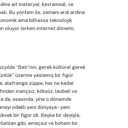
ndine ait materyal, kavramsal, ve
alı. Bu yöntem ile, zamanı ardı ardına
konomik ama bilhassa teknolojik
 oluyor (erken-internet dönemi,
üzyılda “Batı”nın, gerek kültürel gerek
nlük” üzerine yaslamış bir figür
a, alafranga züppe, her ne kadar
ndan inançsız, köksüz, laubali ve
a da, esasında, yine o dönemde
nayi odaklı yeni dünyaya – yani
sek bir figür idi. Başka bir deyişle,
nlatılan gibi, amaçsız ve bohem bir