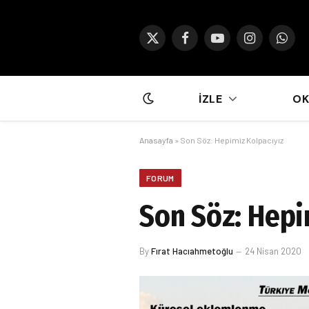
X
Facebook
YouTube
Instagram
What
(Twitter)
İZLE
O
Anasayfa
»
Son Söz: Hepimiz Kolpacıyız
FORUM
Son Söz: Hepi
By
Fırat Hacıahmetoğlu
24 Nisan 2020