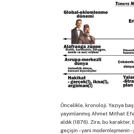
Öncelikle, kronoloji. Yazıya b
yayımlanmış Ahmet Mithat Efen
aldık (1876). Zira, bu karakte
geçişin – yani
modernleşmenin
–