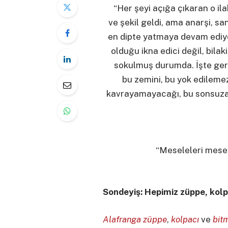
“Her şeyi açığa çıkaran o ila
ve şekil geldi, ama anarşi, sa
en dipte yatmaya devam ediyo
olduğu ikna edici değil, bila
sokulmuş durumda. İşte ge
bu zemini, bu yok edilemez
kavrayamayacağı, bu sonsuza 
“Meseleleri mese
Sondeyiş: Hepimiz züppe, kolpa
Alafranga züppe
,
kolpacı
ve
bitm