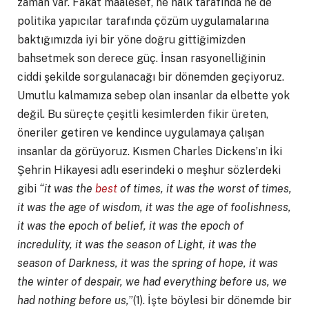
zaman var. Fakat maalesef, ne halk tarafında ne de
politika yapıcılar tarafında çözüm uygulamalarına
baktığımızda iyi bir yöne doğru gittiğimizden
bahsetmek son derece güç. İnsan rasyonelliğinin
ciddi şekilde sorgulanacağı bir dönemden geçiyoruz.
Umutlu kalmamıza sebep olan insanlar da elbette yok
değil. Bu süreçte çeşitli kesimlerden fikir üreten,
öneriler getiren ve kendince uygulamaya çalışan
insanlar da görüyoruz. Kısmen Charles Dickens’ın İki
Şehrin Hikayesi adlı eserindeki o meşhur sözlerdeki
gibi
“it was the
best
of times, it was the worst of times,
it was the age of wisdom, it was the age of foolishness,
it was the epoch of belief, it was the epoch of
incredulity, it was the season of Light, it was the
season of Darkness, it was the spring of hope, it was
the winter of despair, we had everything before us, we
had nothing before us,
”(1). İşte böylesi bir dönemde bir