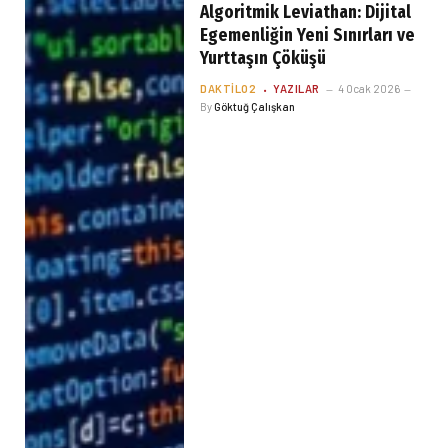
Algoritmik Leviathan: Dijital
Egemenliğin Yeni Sınırları ve
Yurttaşın Çöküşü
DAKTILO2
YAZILAR
4 Ocak 2026
By
Göktuğ Çalışkan