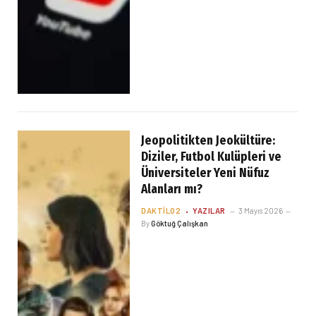
Jeopolitikten Jeokültüre:
Diziler, Futbol Kulüpleri ve
Üniversiteler Yeni Nüfuz
Alanları mı?
DAKTILO2
YAZILAR
3 Mayıs 2026
By
Göktuğ Çalışkan