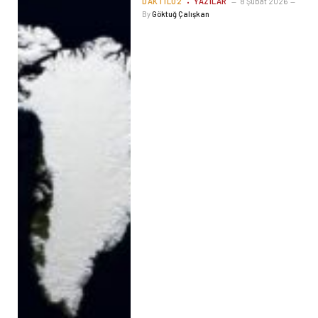
DAKTILO2
YAZILAR
8 Şubat 2026
By
Göktuğ Çalışkan