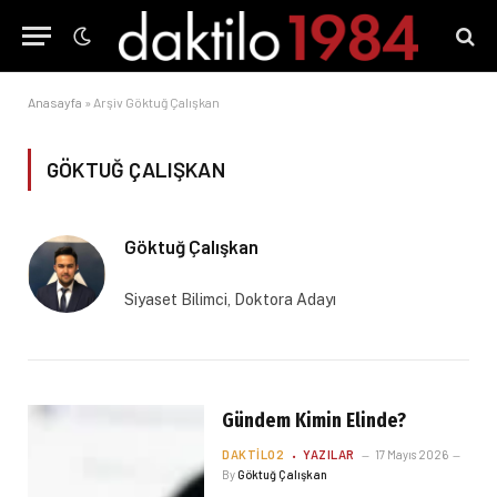
Anasayfa
»
Arşiv Göktuğ Çalışkan
GÖKTUĞ ÇALIŞKAN
Göktuğ Çalışkan
Siyaset Bilimci, Doktora Adayı
Gündem Kimin Elinde?
DAKTILO2
YAZILAR
17 Mayıs 2026
By
Göktuğ Çalışkan