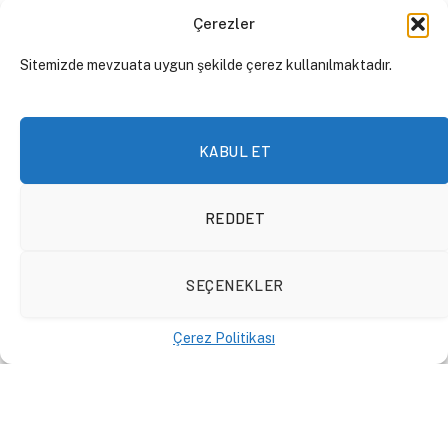
Çerezler
Sitemizde mevzuata uygun şekilde çerez kullanılmaktadır.
KABUL ET
REDDET
E-Bültene Abone Olun
SEÇENEKLER
Güncel içeriklerden ilk siz haberdar olun
Çerez Politikası
Kişisel verilerimin
Aydınlatma Beyanı
uyarınca yurtiçi ve yurtdışındaki üçüncü kişilere