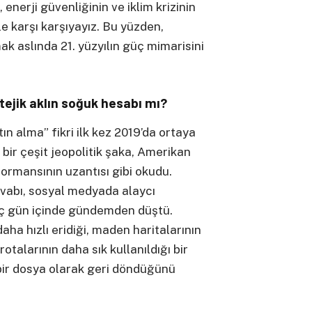
 enerji güvenliğinin ve iklim krizinin
e karşı karşıyayız. Bu yüzden,
k aslında 21. yüzyılın güç mimarisini
atejik aklın soğuk hesabı mı?
ın alma” fikri ilk kez 2019’da ortaya
bir çeşit jeopolitik şaka, Amerikan
formansının uzantısı gibi okudu.
cevabı, sosyal medyada alaycı
kaç gün içinde gündemden düştü.
daha hızlı eridiği, maden haritalarının
 rotalarının daha sık kullanıldığı bir
ir dosya olarak geri döndüğünü