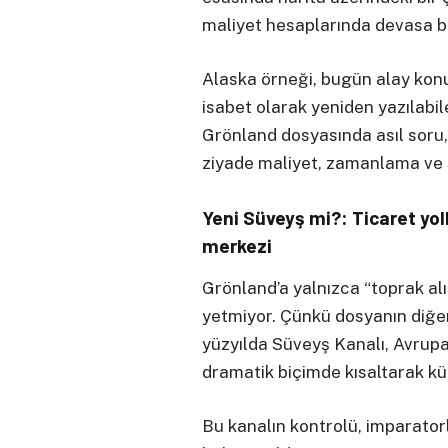
maliyet hesaplarında devasa bi
Alaska örneği, bugün alay konusu
isabet olarak yeniden yazılabi
Grönland dosyasında asıl soru,
ziyade maliyet, zamanlama ve si
Yeni Süveyş mi?: Ticaret yoll
merkezi
Grönland’a yalnızca “toprak a
yetmiyor. Çünkü dosyanın diğer y
yüzyılda Süveyş Kanalı, Avrupa
dramatik biçimde kısaltarak k
Bu kanalın kontrolü, imparatorl