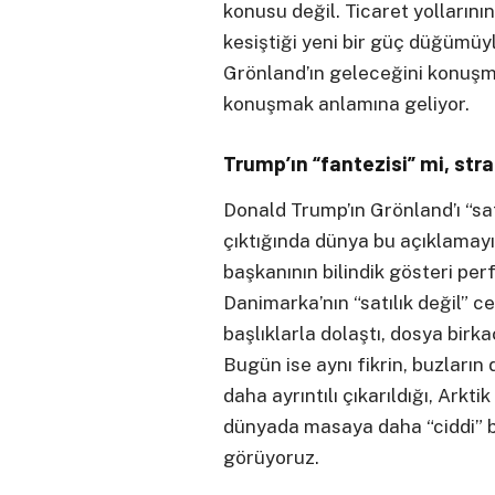
konusu değil. Ticaret yollarının,
kesiştiği yeni bir güç düğümüyl
Grönland’ın geleceğini konuşma
konuşmak anlamına geliyor.
Trump’ın “fantezisi” mi, str
Donald Trump’ın Grönland’ı “sat
çıktığında dünya bu açıklamayı 
başkanının bilindik gösteri per
Danimarka’nın “satılık değil” 
başlıklarla dolaştı, dosya bir
Bugün ise aynı fikrin, buzların 
daha ayrıntılı çıkarıldığı, Arktik
dünyada masaya daha “ciddi” b
görüyoruz.