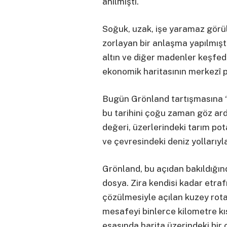
anılmıştı.
Soğuk, uzak, işe yaramaz görül
zorlayan bir anlaşma yapılmıştı.
altın ve diğer madenler keşfed
ekonomik haritasının merkezî p
Bugün Grönland tartışmasına “y
bu tarihini çoğu zaman göz ardı
değeri, üzerlerindeki tarım pot
ve çevresindeki deniz yollarıyl
Grönland, bu açıdan bakıldığınd
dosya. Zira kendisi kadar etraf
çözülmesiyle açılan kuzey rota
mesafeyi binlerce kilometre kı
esasında harita üzerindeki bir ç