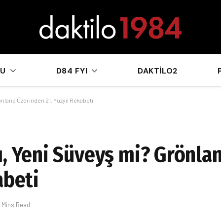
sApp
KU
D84 FYI
DAKTILO2
önland Üzerinden 21. Yüzyıl Rekabeti
ı, Yeni Süveyş mi? Grönla
abeti
 Mins Read