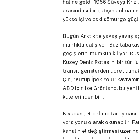
haline geldi. 1956 Süveyş Krizi,
arasındaki bir çatışma olmanı
yükselişi ve eski sömürge güçle
Bugün Arktik’te yavaş yavaş aç
mantıkla çalışıyor. Buz tabaka
geçişlerini mümkün kılıyor. Ru
Kuzey Deniz Rotası’nı bir tür “
transit gemilerden ücret almak,
Çin, “Kutup İpek Yolu” kavramını
ABD için ise Grönland, bu yeni
kulelerinden biri.
Kısacası, Grönland tartışması, 
versiyonu olarak okunabilir. Fa
kanalın el değiştirmesi üzerin