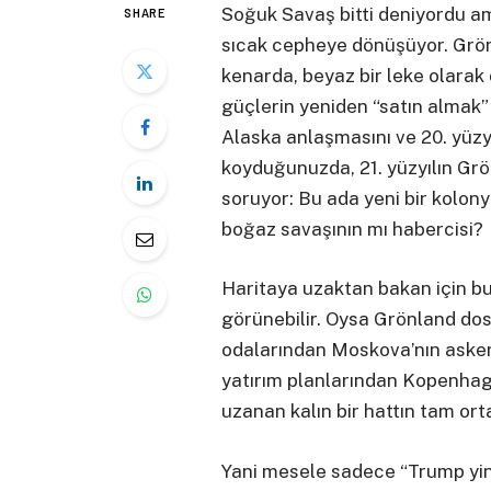
Soğuk Savaş bitti deniyordu am
SHARE
sıcak cepheye dönüşüyor. Grön
kenarda, beyaz bir leke olarak
güçlerin yeniden “satın almak” i
Alaska anlaşmasını ve 20. yüzyı
koyduğunuzda, 21. yüzyılın Grö
soruyor: Bu ada yeni bir kolonya
boğaz savaşının mı habercisi?
Haritaya uzaktan bakan için bu
görünebilir. Oysa Grönland dos
odalarından Moskova’nın askeri 
yatırım planlarından Kopenhag’
uzanan kalın bir hattın tam ort
Yani mesele sadece “Trump yine