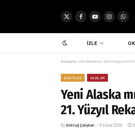
X
Facebook
YouTube
Instagram
What
(Twitter)
İZLE
O
Anasayfa
»
Yeni Alaska mı, Yeni Süveyş mi? Gr
DAKTILO2
YAZILAR
Yeni Alaska m
21. Yüzyıl Rek
By
Göktuğ Çalışkan
8 Şubat 2026
6