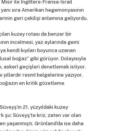
 Mısır ile İngiltere-Fransa-İsrail
n yanı sıra Amerikan hegemonyasının
rinin geri çekilişi anlamına geliyordu.
ılan kuzey rotası da benzer bir
sının incelmesi, yaz aylarında gemi
sya kendi kıyıları boyunca uzanan
ulusal boğaz” gibi görüyor. Dolayısıyla
 askerî geçişleri denetlemek istiyor.
 yıllardır resmî belgelerine yazıyor.
 boğazın en kritik gözetleme
Süveyş’in 21. yüzyıldaki kuzey
rk şu: Süveyş’te kriz, zaten var olan
den yaşanmıştı. Grönland’da ise daha