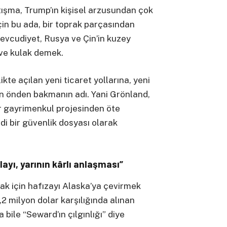
ışma, Trump’ın kişisel arzusundan çok
çin bu ada, bir toprak parçasından
 mevcudiyet, Rusya ve Çin’in kuzey
 ve kulak demek.
ikte açılan yeni ticaret yollarına, yeni
en önden bakmanın adı. Yani Grönland,
r gayrimenkul projesinden öte
di bir güvenlik dosyası olarak
ayı, yarının kârlı anlaşması”
ak için hafızayı Alaska’ya çevirmek
2 milyon dolar karşılığında alınan
ile “Seward’ın çılgınlığı” diye