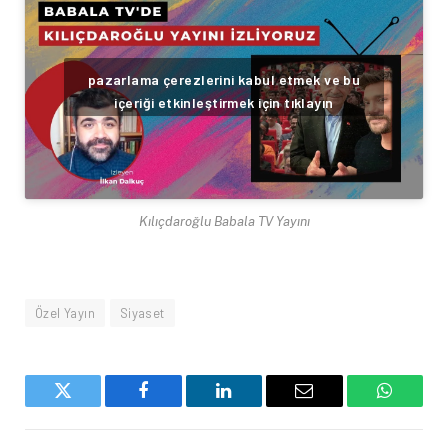
pazarlama çerezlerini kabul etmek ve bu
içeriği etkinleştirmek için tıklayın
Kılıçdaroğlu Babala TV Yayını
Özel Yayın
Siyaset
Twitter
Facebook
LinkedIn
Email
WhatsA