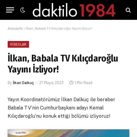
Anasayfa
»
İlkan, Babala TV Kılıçdaroğlu Yayını İzliyor!
VIDEOLAR
İlkan, Babala TV Kılıçdaroğlu
Yayını İzliyor!
By
İlkan Dalkuç
27 Mayıs 2023
1 Min Read
Yayın Koordinatörümüz İlkan Dalkuç ile beraber
Babala TV’nin Cumhurbaşkanı adayı Kemal
Kılıçdaroğlu’nu konuk ettiği bölümü izliyoruz!