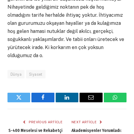
Nihayetinde geldiğimiz noktanın pek de hoş
olmadığını tarife herhalde ihtiyaç yoktur. İhtiyacımız
olan gururumuzu okşayan hayaller ya da kulağımıza
hoş gelen hamasi nutuklar değil akılcı, gerçekçi,
soğukkanlı yaklaşımlardır. Ve tabii onları üretecek ve
yürütecek irade. Ki korkarım en çok yoksun
olduğumuz da o.
Dünya
Siyaset
Twitter
Facebook
LinkedIn
Email
WhatsA
PREVIOUS ARTICLE
NEXT ARTICLE
S-400 Meselesi ve Rekabetçi
Akademisyenler Yorumladı: