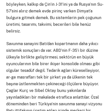
böyleyken, kalkıp da Çin’in J-31’ini ya da Rusya’nın Su-
57’sini alırız demek evde pirinç varken Dimyat’a
bulgura gitmek demek. Bu sistemlerin pek çoğunun
üretimi, tasarımı, takvimi, becerileri bile henüz
belirsiz.
Savunma sanayini Batı’dan kopartmanın daha yıkıcı
sistemik sonuçları da var. ABD’nin F-35’i bir düzine
ülkeyle birlikte geliştirmesi, sektörün en büyük
oyuncularının bile birer ikişer konsolide olması gibi
olgular tesadüf değil. Tedarik ağları küreselleşiyor,
ar-ge masrafları tek bir şirket ya da ülkenin tek
başına üstlenmekten çekineceği ölçülere büyüyor.
Çağlar Kurç ve Sibel Oktay bunu yakınlarda
yayınladıkları bir makalede etraflıca anlattılar. Özal
döneminden beri Türkiye’nin savunma sanayi vizyonu
Batı ittifakının üretim ağları içinde merkezi bir