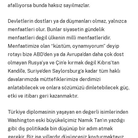
afallıyorsa bunda haksız sayılmazlar.
Devletlerin dostları ya da düşmanları olmaz, yalnızca
menfaatleri olur. Bunlar siyasetin gündelik
menfaatleri değil ülkenin milli menfaatleridir.
Menfaatimize olan “küstüm, oynamıyorum” deyip
rotayı bize ABD’den ya da Avrupa’dan daha çok dost
olmayan Rusya’ya ve Çin’e kırmak değil Kıbrıs’tan
Kandil’e, Suriye’den Saylorsburg’a kadar tüm haklı
davalarımızda müttefiklerimize derdimizi
anlatabilecek ve onlara sözümüzü dinletebilecek güç,
etki ve itibarı geri kazanmaktır.
Türkiye diplomasinin yaşayan en değerli isimlerinden
Washington eski büyükelçimiz Namık Tan’ın yazdığı
gibi: dış politikada bin düşünüp bir adım atmak
gerekir. Biz ise yıllardır düşüncesiz koşturmaktayız.