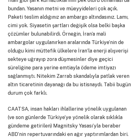
filan gibi şark kurnazlıklarının pek oluru olmaması da
bundan. Yasanın metni ve müeyyideleri çok açık.
Paketi teslim aldığınız an ambargo altındasınız. Lamı,
cimi yok. Siyasetin şartları değişik olsa belki başka
çözümler bulunabilirdi. Örneğin, İran’a mali
ambargolar uygulanırken aralarında Türkiye’nin de
olduğu kimi müttefik ülkelere İran’la enerji alışverişi
sekteye uğrayıp zora düşmesinler diye geçici
süreliğine para yerine emtiayla ödeme imtiyazı
sağlanmıştı. Nitekim Zarrab skandalıyla patlak veren
altın ticaretinin dayanağı da bu istisnaydı. Tabii bugün
durum çok farklı.
CAATSA, insan hakları ihlallerine yönelik uygulanan
(ve son günlerde Türkiye’ye yönelik olarak sıklıkla
gündeme getirilen) Magnitsky Yasası’yla beraber
ABD’nin repertuvarındaki en ağır yaptırımlardan biri.