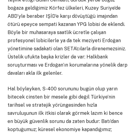
boğaza geldiğimiz Körfez ülkeleri, Kuzey Suriye’de
ABD’yle beraber IŞİD’e karşı dövüştüğü imajından
ötürü epeyce sempati kazanan YPG lobisi de eklendi.
Böyle bir muhasaraya saatlik ücretle çalışan
profesyonel lobicilerle ya da tek meziyeti Erdoğan
yönetimine sadakati olan SETA’cılarla direnemezsiniz.
Üstelik ufukta başka krizler de var: Halkbank
soruşturması ve Erdoğan’ın korumalarına yönelik darp
davaları akla ilk gelenler.
Hal böyleyken, S-400 sorununu bugün olup yarın
bitecek cinsten bir mesele gibi değil Türkiye’nin
tarihsel ve stratejik yörüngesinden hızla
savruluşunun ilk itkisi olarak görmek lazım ki bence
en büyük güvenlik sorunu da zaten budur: Batı’dan
koptuğumuz; küresel ekonomiye kapandığımız;