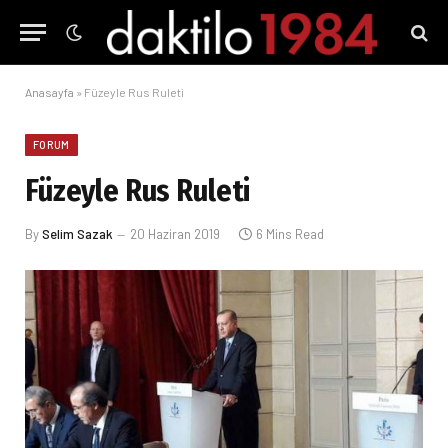
Anasayfa
»
Füzeyle Rus Ruleti
FORUM
Füzeyle Rus Ruleti
By
Selim Sazak
20 Haziran 2019
6 Mins Read