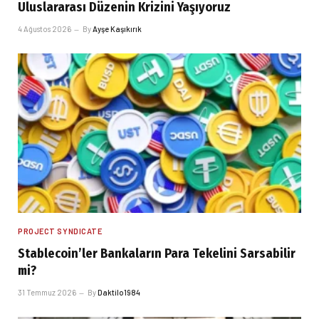
Uluslararası Düzenin Krizini Yaşıyoruz
4 Ağustos 2026
By
Ayşe Kaşıkırık
PROJECT SYNDICATE
Stablecoin’ler Bankaların Para Tekelini Sarsabilir
mi?
31 Temmuz 2026
By
Daktilo1984