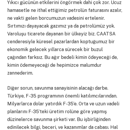
Yıkıcı gücünün etkilerini öngörmek dahi çok zor. Ucuz
hamasetle ne ithal ettiğimiz petrolün faturasını azalır,
ne vakti gelen borcumuzun vadesini ertelenir.
Sırtımızı dayayacak gazımız ya da petrolümüz yok.
Varoluşu ticarete dayanan bir ülkeyiz biz. CAATSA
cenderesiyle küresel pazarlardan koptuğumuz bir
ekonomik gelecek yıllarca sürecek bir buzul
çağından farksız. Bu ağır bedeli kimin ödeyeceği de,
kimin ödemeyeceği de hepimizce malumdur
zannederim.
Diğer sorun, savunma sanayisinin alacağı darbe.
Türkiye, F-35 programının önemli katılımcılarından.
Milyarlarca dolar yatırdık F-35’e. Orta ve uzun vadeli
planlarını F-35’teki üretim rolüne göre yapmış
düzinelerce savunma şirketi var. Bu işbirliğinden
edinilecek bilgi, beceri, ve kazanımlar da cabası. Hal