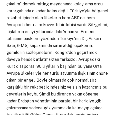
çıkalım” demek miting meydanında kolay, ama ordu
karargahında o kadar kolay değil. Türkiye’yle bölgesel
rekabet içinde olan ülkelerin hem ABD’de, hem
Avrupa’da her daim kuvvetli bir lobisi vardı. Sözgelimi,
ilişkilerin en iyi yıllarında dahi Yunan ve Ermeni
lobisinin baskıları yüzünden Türkiye’nin Dış Askeri
Satış (FMS) kapsamında satın aldığı uçakların,
gemilerin sözleşmelerini Kongre’den geçirtmek
deveye hendek atlatmaktan farksızdı. Avrupa’daki
Kürt diasporası 90’lı yılların başından bu yana Orta
Avrupa ülkeleriyle her türlü savunma ilişkisinin önüne
çıkan bir engel. Böyle olması da çok normal zira
karşılıklı bir rekabet içindesiniz ve sizin kazancınız bu
çevrelerin kaybı. Şimdi bu dirence yakın döneme
kadar Erdoğan yönetiminin paralel bir hariciye gibi
çalışmasına sadece göz yummakla kalmayıp açıkça
teşvik ettiği Gülen Cemaati, durduk yerde boğaz