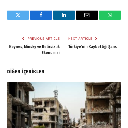
Twitter
Facebook
LinkedIn
Email
WhatsA
PREVIOUS ARTICLE
NEXT ARTICLE
Keynes, Minsky ve Belirsizlik
Türkiye’nin Kaybettiği Şans
Ekonomisi
DIĞER İÇERIKLER