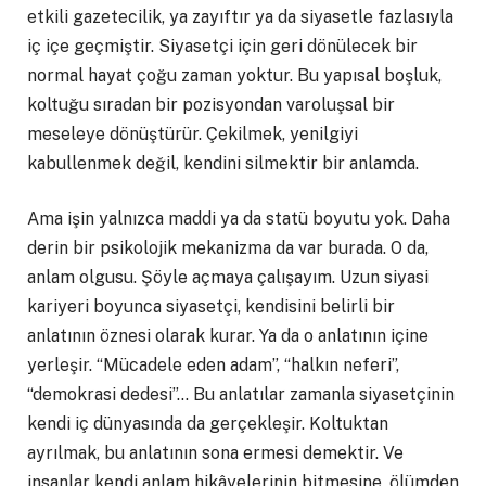
etkili gazetecilik, ya zayıftır ya da siyasetle fazlasıyla
iç içe geçmiştir. Siyasetçi için geri dönülecek bir
normal hayat çoğu zaman yoktur. Bu yapısal boşluk,
koltuğu sıradan bir pozisyondan varoluşsal bir
meseleye dönüştürür. Çekilmek, yenilgiyi
kabullenmek değil, kendini silmektir bir anlamda.
Ama işin yalnızca maddi ya da statü boyutu yok. Daha
derin bir psikolojik mekanizma da var burada. O da,
anlam olgusu. Şöyle açmaya çalışayım. Uzun siyasi
kariyeri boyunca siyasetçi, kendisini belirli bir
anlatının öznesi olarak kurar. Ya da o anlatının içine
yerleşir. “Mücadele eden adam”, “halkın neferi”,
“demokrasi dedesi”… Bu anlatılar zamanla siyasetçinin
kendi iç dünyasında da gerçekleşir. Koltuktan
ayrılmak, bu anlatının sona ermesi demektir. Ve
insanlar kendi anlam hikâyelerinin bitmesine, ölümden