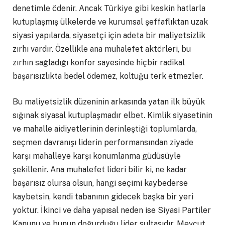
denetimle ödenir. Ancak Türkiye gibi keskin hatlarla
kutuplaşmış ülkelerde ve kurumsal şeffaflıktan uzak
siyasi yapılarda, siyasetçi için adeta bir maliyetsizlik
zırhı vardır. Özellikle ana muhalefet aktörleri, bu
zırhın sağladığı konfor sayesinde hiçbir radikal
başarısızlıkta bedel ödemez, koltuğu terk etmezler.
Bu maliyetsizlik düzeninin arkasında yatan ilk büyük
sığınak siyasal kutuplaşmadır elbet. Kimlik siyasetinin
ve mahalle aidiyetlerinin derinleştiği toplumlarda,
seçmen davranışı liderin performansından ziyade
karşı mahalleye karşı konumlanma güdüsüyle
şekillenir. Ana muhalefet lideri bilir ki, ne kadar
başarısız olursa olsun, hangi seçimi kaybederse
kaybetsin, kendi tabanının gidecek başka bir yeri
yoktur. İkinci ve daha yapısal neden ise Siyasi Partiler
Kanunu ve bunun doğurduğu lider sultasıdır. Mevcut