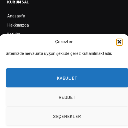
KURUMSAL
Anasayfa
Hakkımızda
İletişim
Çerezler
Yazarlar
D84 Yayınları
Sitemizde mevzuata uygun şekilde çerez kullanılmaktadır.
İçerik Sağlayıcılar
Yayın İlkeleri ve Yazım Kuralları
KABUL ET
REDDET
© 2026 DAKTİLO1984
SEÇENEKLER
KVKK Politikası
Çerez Politikası
Aydınlatma Metni
Açık Rıza Beyanı