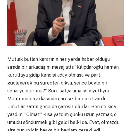
Mutlak butlan kararının her yerde haber olduğu
sırada bir arkadaşım mesaj attı: “Kılıçdaroğlu hemen
kurultaya gidip kendisi aday olmasa ve parti
güçlenerek bu süreçten çıksa, sence böyle bir
senaryo olur mu?” Soru safça ama iyi niyetliydi.
Muhtemelen arkasında çaresiz bir umut vardı.
Umutlar zaten genelde çaresiz olurlar. Ben de kısa
yazdım: “Olmaz.” Kısa yazdım çünkü uzun yazmak, o
umudu söndürmek gibi geldi belki de. Evet, olmazdı,
zira bunun için başka bir bağlam gerekliydi.