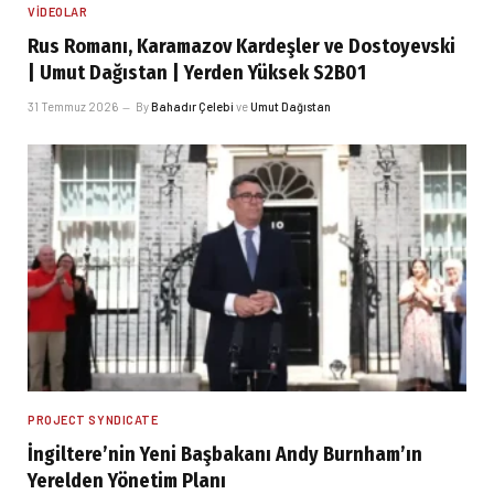
VIDEOLAR
Rus Romanı, Karamazov Kardeşler ve Dostoyevski
| Umut Dağıstan | Yerden Yüksek S2B01
31 Temmuz 2026
By
Bahadır Çelebi
ve
Umut Dağıstan
PROJECT SYNDICATE
İngiltere’nin Yeni Başbakanı Andy Burnham’ın
Yerelden Yönetim Planı