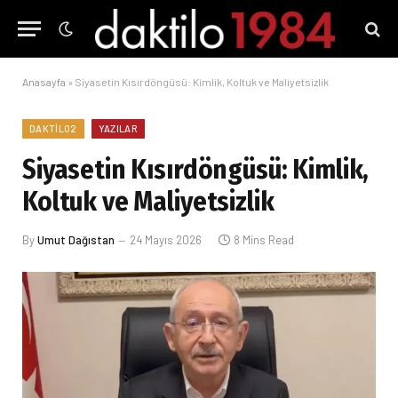
Anasayfa
»
Siyasetin Kısırdöngüsü: Kimlik, Koltuk ve Maliyetsizlik
DAKTILO2
YAZILAR
Siyasetin Kısırdöngüsü: Kimlik,
Koltuk ve Maliyetsizlik
By
Umut Dağıstan
24 Mayıs 2026
8 Mins Read