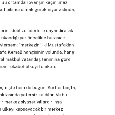
. Bu ortamda rövanşın kaçınılmaz
et bilimci olmak gerekmiyor aslında,
klerini idealize liderlere dayandırarak
tıkandığı yer öncelikle burasıdır.
öylersem; “merkezin” iki Mustafa’dan
a Kemal) hangisinin yolunda, hangi
yyel makbul vatandaş tanımına göre
nan rekabet ülkeyi felakete
geçmişte hem de bugün, Kürtler başta,
oktasında yetersiz kaldılar. Ve bu
ir merkez siyaset yıllardır inşa
üm ülkeyi kapsayacak bir merkez