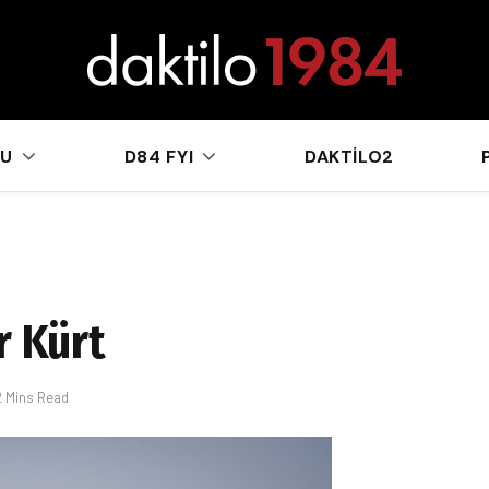
sApp
KU
D84 FYI
DAKTILO2
r Kürt
2 Mins Read