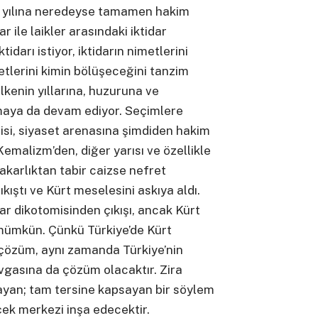
5 yılına neredeyse tamamen hakim
r ile laikler arasındaki iktidar
idarı istiyor, iktidarın nimetlerini
etlerini kimin bölüşeceğini tanzim
lkenin yıllarına, huzuruna ve
maya da devam ediyor. Seçimlere
isi, siyaset arenasına şimdiden hakim
Kemalizm’den, diğer yarısı ve özellikle
akarlıktan tabir caizse nefret
kıştı ve Kürt meselesini askıya aldı.
dar dikotomisinden çıkışı, ancak Kürt
 mümkün. Çünkü Türkiye’de Kürt
 çözüm, aynı zamanda Türkiye’nin
kavgasına da çözüm olacaktır. Zira
ayan; tam tersine kapsayan bir söylem
ek merkezi inşa edecektir.