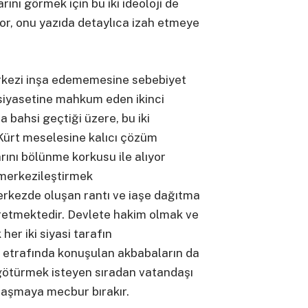
arını görmek için bu iki ideoloji de
yor, onu yazıda detaylıca izah etmeye
erkezi inşa edememesine sebebiyet
 siyasetine mahkum eden ikinci
 bahsi geçtiği üzere, bu iki
 Kürt meselesine kalıcı çözüm
rını bölünme korkusu ile alıyor
 merkezileştirmek
erkezde oluşan rantı ve iaşe dağıtma
retmektedir. Devlete hakim olmak ve
her iki siyasi tarafın
n etrafında konuşulan akbabaların da
 götürmek isteyen sıradan vatandaşı
plaşmaya mecbur bırakır.