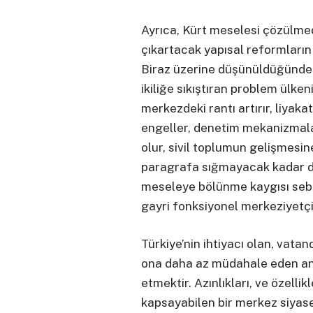
Ayrıca, Kürt meselesi çözülmed
çıkartacak yapısal reformların
Biraz üzerine düşünüldüğünde o
ikiliğe sıkıştıran problem ülken
merkezdeki rantı artırır, liyak
engeller, denetim mekanizmala
olur, sivil toplumun gelişmesi
paragrafa sığmayacak kadar de
meseleye bölünme kaygısı sebe
gayri fonksiyonel merkeziyetçil
Türkiye’nin ihtiyacı olan, vata
ona daha az müdahale eden an
etmektir. Azınlıkları, ve özellik
kapsayabilen bir merkez siyaset