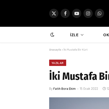
X
Facebook
YouTube
Instagram
What
(Twitter)
İZLE
O
Anasayfa
»
İki Mustafa Bir Kürt
YAZILAR
İki Mustafa Bi
By
Fatih Bora Ekim
15 Ocak 2022
1