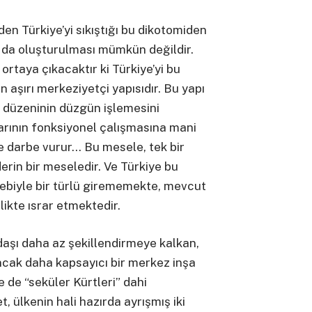
en Türkiye’yi sıkıştığı bu dikotomiden
 da oluşturulması mümkün değildir.
rtaya çıkacaktır ki Türkiye’yi bu
in aşırı merkeziyetçi yapısıdır. Bu yapı
at düzeninin düzgün işlemesini
rının fonksiyonel çalışmasına mani
ne darbe vurur… Bu mesele, tek bir
rin bir meseledir. Ve Türkiye bu
biyle bir türlü girememekte, mevcut
ikte ısrar etmektedir.
ndaşı daha az şekillendirmeye kalkan,
cak daha kapsayıcı bir merkez inşa
le de “seküler Kürtleri” dahi
, ülkenin hali hazırda ayrışmış iki