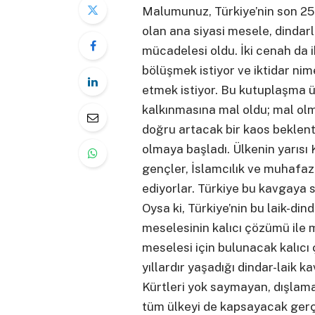
Malumunuz, Türkiye’nin son 2
olan ana siyasi mesele, dindarla
mücadelesi oldu. İki cenah da ikt
bölüşmek istiyor ve iktidar nim
etmek istiyor. Bu kutuplaşma ü
kalkınmasına mal oldu; mal ol
doğru artacak bir kaos beklent
olmaya başladı. Ülkenin yarısı 
gençler, İslamcılık ve muhafaz
ediyorlar. Türkiye bu kavgaya sı
Oysa ki, Türkiye’nin bu laik-din
meselesinin kalıcı çözümü ile
meselesi için bulunacak kalıcı
yıllardır yaşadığı dindar-laik 
Kürtleri yok saymayan, dışlam
tüm ülkeyi de kapsayacak gerç