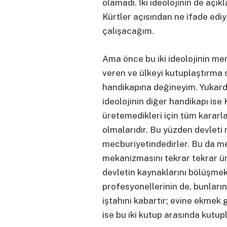
olamadı. İki ideolojinin de açıkl
Kürtler açısından ne ifade edi
çalışacağım.
Ama önce bu iki ideolojinin m
veren ve ülkeyi kutuplaştırma
handikapına değineyim. Yukarda
ideolojinin diğer handikapı ise
üretemedikleri için tüm kararla
olmalarıdır. Bu yüzden devleti
mecburiyetindedirler. Bu da m
mekanizmasını tekrar tekrar ü
devletin kaynaklarını bölüşmek 
profesyonellerinin de, bunları
iştahını kabartır; evine ekmek
ise bu iki kutup arasında kutu