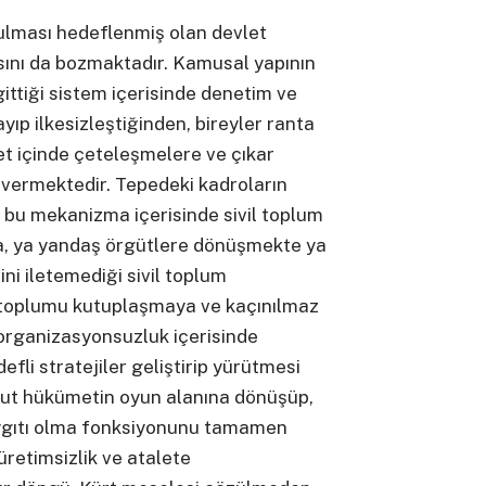
ulması hedeflenmiş olan devlet
sını da bozmaktadır. Kamusal yapının
ttiği sistem içerisinde denetim ve
ıp ilkesizleştiğinden, bireyler ranta
t içinde çeteleşmelere ve çıkar
 vermektedir. Tepedeki kadroların
 bu mekanizma içerisinde sivil toplum
a, ya yandaş örgütlere dönüşmekte ya
ini iletemediği sivil toplum
, toplumu kutuplaşmaya ve kaçınılmaz
 organizasyonsuzluk içerisinde
efli stratejiler geliştirip yürütmesi
cut hükümetin oyun alanına dönüşüp,
ygıtı olma fonksiyonunu tamamen
üretimsizlik ve atalete