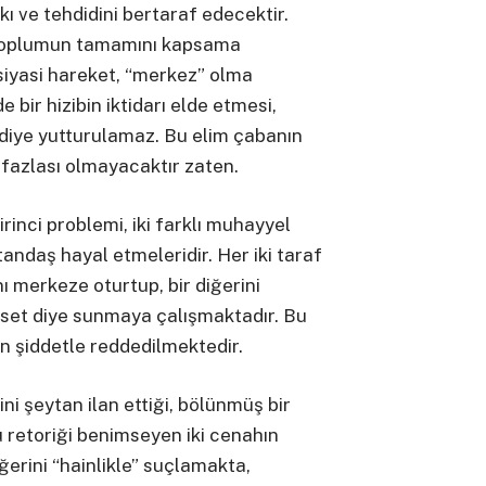
kı ve tehdidini bertaraf edecektir.
 toplumun tamamını kapsama
e siyasi hareket, “merkez” olma
e bir hizibin iktidarı elde etmesi,
diye yutturulamaz. Bu elim çabanın
fazlası olmayacaktır zaten.
irinci problemi, iki farklı muhayyel
tandaş hayal etmeleridir. Her iki taraf
 merkeze oturtup, bir diğerini
aset diye sunmaya çalışmaktadır. Bu
an şiddetle reddedilmektedir.
rini şeytan ilan ettiği, bölünmüş bir
 retoriği benimseyen iki cenahın
ğerini “hainlikle” suçlamakta,