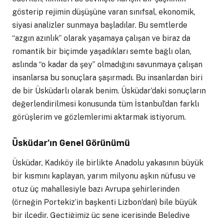
gösterip rejimin düşüşüne varan sınıfsal, ekonomik,
siyasi analizler sunmaya başladılar. Bu semtlerde
“azgın azınlık” olarak yaşamaya çalışan ve biraz da
romantik bir biçimde yaşadıkları semte bağlı olan,
aslında “o kadar da şey” olmadığını savunmaya çalışan
insanlarsa bu sonuçlara şaşırmadı. Bu insanlardan biri
de bir Üsküdarlı olarak benim. Üsküdar’daki sonuçların
değerlendirilmesi konusunda tüm İstanbul’dan farklı
görüşlerim ve gözlemlerimi aktarmak istiyorum.
Ü
sküdar’ın Genel Görünümü
Üsküdar, Kadıköy ile birlikte Anadolu yakasının büyük
bir kısmını kaplayan, yarım milyonu aşkın nüfusu ve
otuz üç mahallesiyle bazı Avrupa şehirlerinden
(örneğin Portekiz’in başkenti Lizbon’dan) bile büyük
bir ilçedir. Geçtiğimiz üç sene içerisinde Belediye