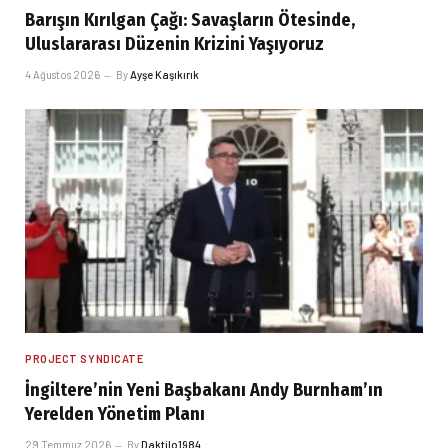
Barışın Kırılgan Çağı: Savaşların Ötesinde,
Uluslararası Düzenin Krizini Yaşıyoruz
4 Ağustos 2026
By
Ayşe Kaşıkırık
PROJECT SYNDICATE
İngiltere’nin Yeni Başbakanı Andy Burnham’ın
Yerelden Yönetim Planı
29 Temmuz 2026
By
Daktilo1984