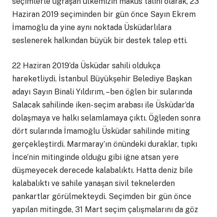
seçimlerle uğraşan ülkemizin makûs talihi olarak, 23
Haziran 2019 seçiminden bir gün önce Sayın Ekrem
İmamoğlu da yine aynı noktada Üsküdarlılara
seslenerek halkından büyük bir destek talep etti.
22 Haziran 2019’da Üsküdar sahili oldukça
hareketliydi. İstanbul Büyükşehir Belediye Başkan
adayı Sayın Binali Yıldırım, –ben öğlen bir sularında
Salacak sahilinde iken- seçim arabası ile Üsküdar’da
dolaşmaya ve halkı selamlamaya çıktı. Öğleden sonra
dört sularında İmamoğlu Üsküdar sahilinde miting
gerçekleştirdi. Marmaray’ın önündeki duraklar, tıpkı
İnce’nin mitinginde olduğu gibi iğne atsan yere
düşmeyecek derecede kalabalıktı. Hatta deniz bile
kalabalıktı ve sahile yanaşan sivil teknelerden
pankartlar görülmekteydi. Seçimden bir gün önce
yapılan mitingde, 31 Mart seçim çalışmalarını da göz