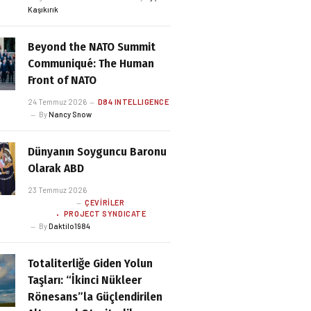
Kaşıkırık
Beyond the NATO Summit
Communiqué: The Human
Front of NATO
24 Temmuz 2026
D84 INTELLIGENCE
By
Nancy Snow
Dünyanın Soyguncu Baronu
Olarak ABD
23 Temmuz 2026
ÇEVIRILER
PROJECT SYNDICATE
By
Daktilo1984
Totaliterliğe Giden Yolun
Taşları: “İkinci Nükleer
Rönesans”la Güçlendirilen