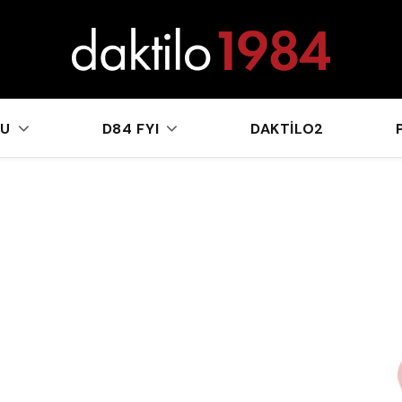
sApp
KU
D84 FYI
DAKTILO2