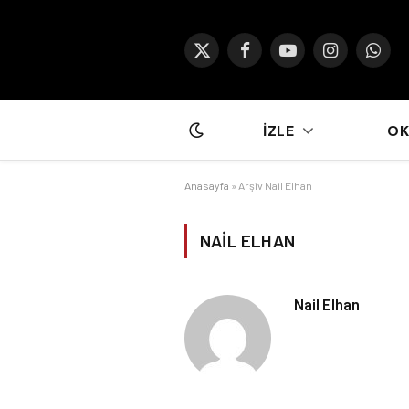
X
Facebook
YouTube
Instagram
What
(Twitter)
İZLE
O
Anasayfa
»
Arşiv Nail Elhan
NAIL ELHAN
Nail Elhan