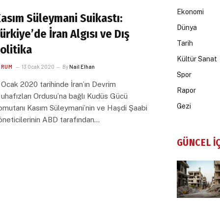
Ekonomi
asım Süleymani Suikastı:
Dünya
ürkiye’de İran Algısı ve Dış
Tarih
olitika
Kültür Sanat
ORUM
13 Ocak 2020
By
Nail Elhan
Spor
 Ocak 2020 tarihinde İran’ın Devrim
Rapor
uhafızları Ordusu’na bağlı Kudüs Gücü
Gezi
omutanı Kasım Süleymani’nin ve Haşdi Şaabi
öneticilerinin ABD tarafından…
GÜNCEL İ