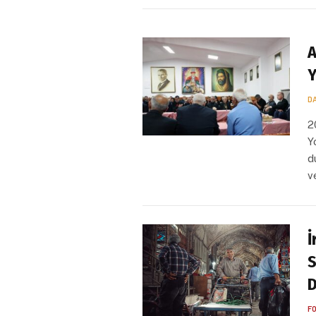
A
Y
D
2
Y
d
v
İ
S
D
F