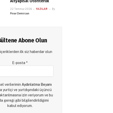
Altyapısal Otoriterlik
22 Temmuz 2026
YAZILAR
By
Pınar Demircan
Bültene Abone Olun
içeriklerden ilk siz haberdar olun
E-posta
*
sel verilerimin
Aydınlatma Beyanı
a yurtiçi ve yurtdışındaki üçüncü
 aktarılmasına izin veriyorum ve bu
a gereği gibi bilgilendirildiğimi
kabul ediyorum.