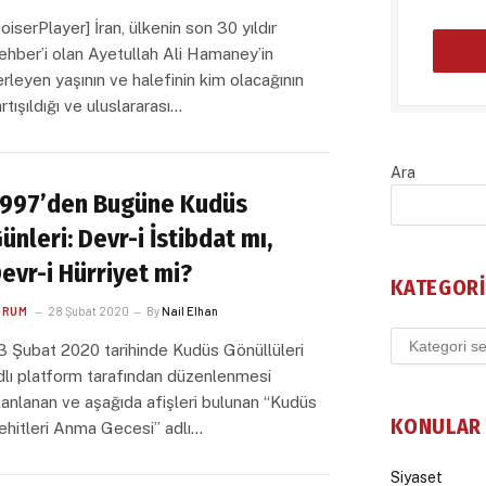
voiserPlayer] İran, ülkenin son 30 yıldır
ehber’i olan Ayetullah Ali Hamaney’in
lerleyen yaşının ve halefinin kim olacağının
artışıldığı ve uluslararası…
Ara
997’den Bugüne Kudüs
ünleri: Devr-i İstibdat mı,
evr-i Hürriyet mi?
KATEGORI
ORUM
28 Şubat 2020
By
Nail Elhan
Kategoriler
3 Şubat 2020 tarihinde Kudüs Gönüllüleri
dlı platform tarafından düzenlenmesi
lanlanan ve aşağıda afişleri bulunan “Kudüs
KONULAR
ehitleri Anma Gecesi” adlı…
Siyaset