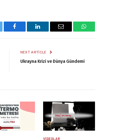
tter
Facebook
LinkedIn
Email
WhatsApp
NEXT ARTICLE
Ukrayna Krizi ve Dünya Gündemi
R
VIDEOLAR