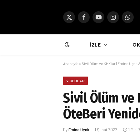
X
Facebook
YouTube
Instagram
What
(Twitter)
İZLE
O
Anasayfa
»
Sivil Ölüm ve KHK’lar | Emine Uçak &
VIDEOLAR
Sivil Ölüm ve 
ÖteBeri Yenid
By
Emine Uçak
1 Şubat 2022
1 Min 