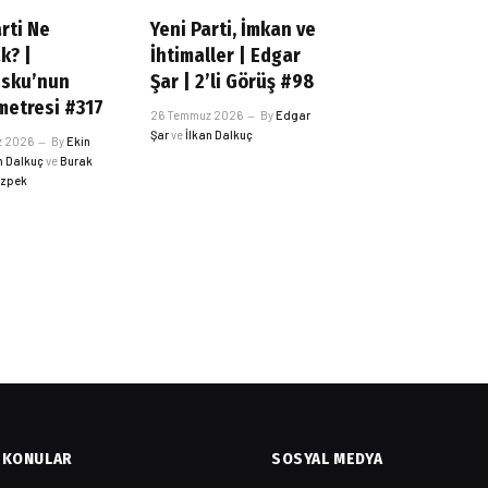
rti Ne
Yeni Parti, İmkan ve
k? |
İhtimaller | Edgar
esku’nun
Şar | 2’li Görüş #98
etresi #317
26 Temmuz 2026
By
Edgar
Şar
ve
İlkan Dalkuç
z 2026
By
Ekin
n Dalkuç
ve
Burak
Özpek
KONULAR
SOSYAL MEDYA