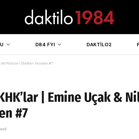
sApp
KU
D84 FYI
DAKTILO2
 Nil Mutluer | ÖteBeri Yeniden #7
KHK’lar | Emine Uçak & Ni
en #7
Read