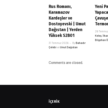
Rus Romanı,
Yeni Pa
Karamazov
Yapaca
Kardeşler ve
Çavuş
Dostoyevski | Umut
Termom
Dağıstan | Yerden
26 Temmu
Yüksek S2B01
Keleş
,
İlka
Bilgehan 
31 Temmuz 2026
By
Bahadır
Çelebi
ve
Umut Dağıstan
Comments are closed.
İÇERIK