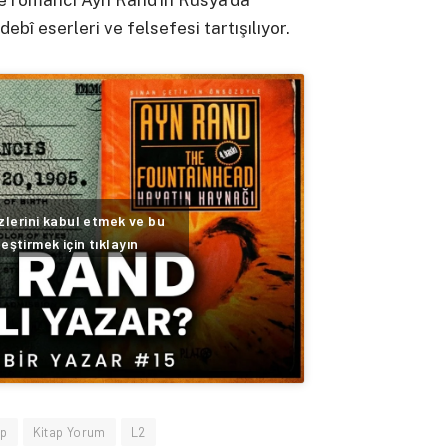
ve romancı Ayn Rand’ın Rusya’da
ebî eserleri ve felsefesi tartışılıyor.
lerini kabul etmek ve bu
leştirmek için tıklayın
ap
Kitap Yorum
L2