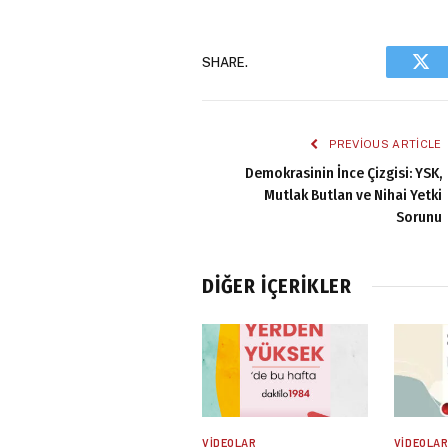
SHARE.
Twi
PREVIOUS ARTICLE
Demokrasinin İnce Çizgisi: YSK,
Mutlak Butlan ve Nihai Yetki
Sorunu
DIĞER İÇERIKLER
VIDEOLAR
VIDEOLA