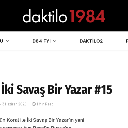
sApp
KU
D84 FYI
DAKTILO2
 İki Savaş Bir Yazar #15
3 Haziran 2026
1 Min Read
 Koral ile İki Savaş Bir Yazar’ın yeni