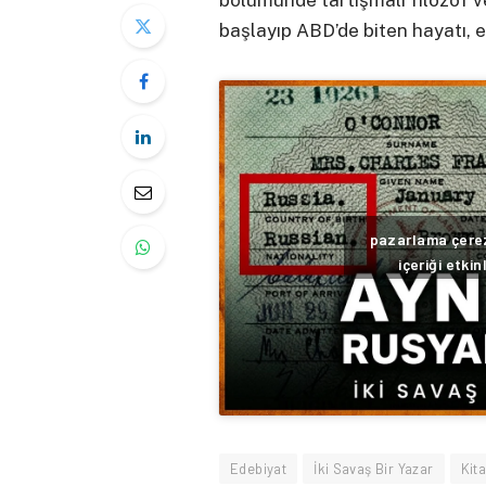
bölümünde tartışmalı filozof 
başlayıp ABD’de biten hayatı, ed
pazarlama çerez
içeriği etkin
Edebiyat
İki Savaş Bir Yazar
Kit