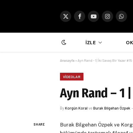
X
Facebook
YouTube
Instagram
What
(Twitter)
İZLE
O
Anasayfa
»
Ayn Rand – 1 | İki Savaş Bir Yazar #15
VIDEOLAR
Ayn Rand – 1 |
By
Korgün Koral
ve
Burak Bilgehan Özpek
Burak Bilgehan Özpek ve Korgün
SHARE