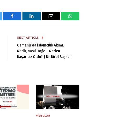
tter
Facebook
LinkedIn
Email
WhatsApp
NEXT ARTICLE
Osmanlı’da İslamcılık Akımı:
Nedir, Nasıl Doğdu, Neden
Başarısız Oldu? | Dr. Birol Başkan
R
VIDEOLAR