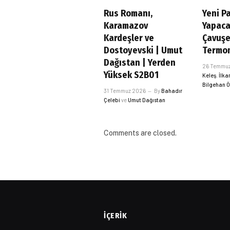
Rus Romanı,
Yeni Pa
Karamazov
Yapaca
Kardeşler ve
Çavuş
Dostoyevski | Umut
Termom
Dağıstan | Yerden
26 Temmu
Yüksek S2B01
Keleş
,
İlka
Bilgehan 
31 Temmuz 2026
By
Bahadır
Çelebi
ve
Umut Dağıstan
Comments are closed.
İÇERIK