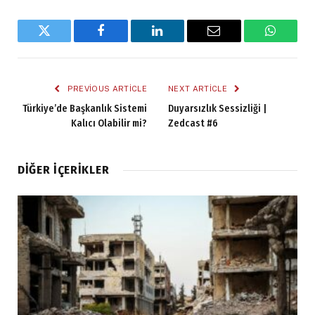
Twitter
Facebook
LinkedIn
Email
WhatsA
PREVIOUS ARTICLE
NEXT ARTICLE
Türkiye’de Başkanlık Sistemi
Duyarsızlık Sessizliği |
Kalıcı Olabilir mi?
Zedcast #6
DIĞER İÇERIKLER