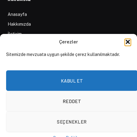
Anasayfa
Hakkımızda
İletişim
Çerezler
Yazarlar
D84 Yayınları
Sitemizde mevzuata uygun şekilde çerez kullanılmaktadır.
İçerik Sağlayıcılar
Yayın İlkeleri ve Yazım Kuralları
KABUL ET
REDDET
© 2026 DAKTİLO1984
SEÇENEKLER
KVKK Politikası
Çerez Politikası
Aydınlatma Metni
Açık Rıza Beyanı