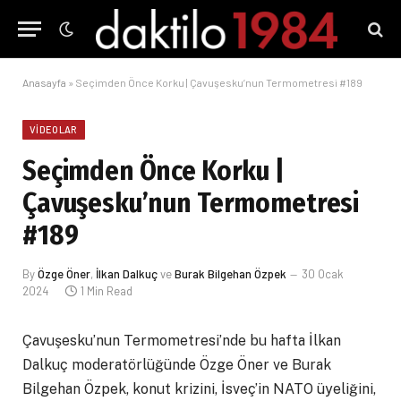
Anasayfa
»
Seçimden Önce Korku | Çavuşesku’nun Termometresi #189
VIDEOLAR
Seçimden Önce Korku |
Çavuşesku’nun Termometresi
#189
By
Özge Öner
,
İlkan Dalkuç
ve
Burak Bilgehan Özpek
30 Ocak
2024
1 Min Read
Çavuşesku’nun Termometresi’nde bu hafta İlkan
Dalkuç moderatörlüğünde Özge Öner ve Burak
Bilgehan Özpek, konut krizini, İsveç’in NATO üyeliğini,