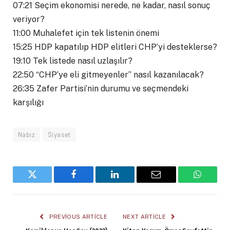
07:21 Seçim ekonomisi nerede, ne kadar, nasıl sonuç
veriyor?
11:00 Muhalefet için tek listenin önemi
15:25 HDP kapatılıp HDP elitleri CHP’yi desteklerse?
19:10 Tek listede nasıl uzlaşılır?
22:50 “CHP’ye eli gitmeyenler” nasıl kazanılacak?
26:35 Zafer Partisi’nin durumu ve seçmendeki
karşılığı
Nabız
Siyaset
Twitter
Facebook
LinkedIn
Email
WhatsA
PREVIOUS ARTICLE
NEXT ARTICLE