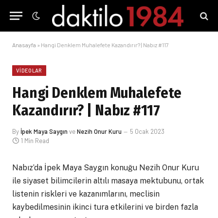
Anasayfa
»
Hangi Denklem Muhalefete Kazandırır? | Nabız #117
VIDEOLAR
Hangi Denklem Muhalefete
Kazandırır? | Nabız #117
By
İpek Maya Saygın
ve
Nezih Onur Kuru
5 Ocak 2023
1 Min Read
Nabız’da İpek Maya Saygın konuğu Nezih Onur Kuru
ile siyaset bilimcilerin altılı masaya mektubunu, ortak
listenin riskleri ve kazanımlarını, meclisin
kaybedilmesinin ikinci tura etkilerini ve birden fazla