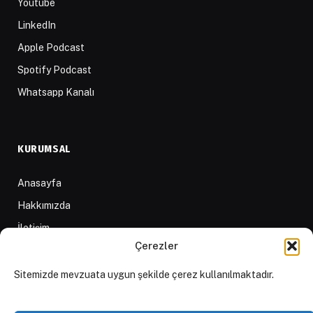
Youtube
LinkedIn
Apple Podcast
Spotify Podcast
Whatsapp Kanalı
KURUMSAL
Anasayfa
Hakkımızda
İletişim
Çerezler
Yazarlar
D84 Yayınları
Sitemizde mevzuata uygun şekilde çerez kullanılmaktadır.
İçerik Sağlayıcılar