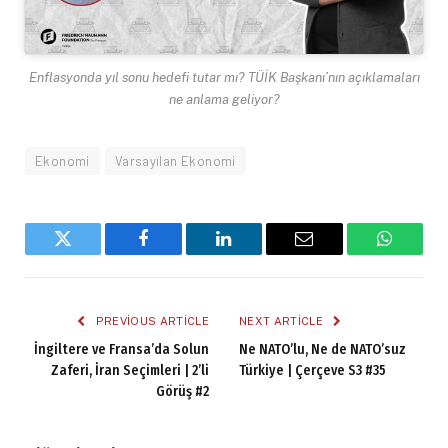
Enflasyonda yıl sonu hedefi tutar mı? TÜİK Başkanı’nın açıklamaları
ne anlama geliyor?
Ekonomi
Varsayılan Ekonomi
Twitter
Facebook
LinkedIn
Email
WhatsA
PREVIOUS ARTICLE
NEXT ARTICLE
İngiltere ve Fransa’da Solun
Ne NATO’lu, Ne de NATO’suz
Zaferi, İran Seçimleri | 2’li
Türkiye | Çerçeve S3 #35
Görüş #2