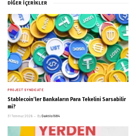
DIĞER İÇERIKLER
PROJECT SYNDICATE
Stablecoin’ler Bankaların Para Tekelini Sarsabilir
mi?
31 Temmuz 2026
By
Daktilo1984