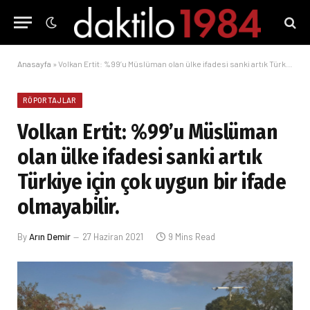
Anasayfa
»
Volkan Ertit: %99’u Müslüman olan ülke ifadesi sanki artık Türkiye için çok uygun bir ifade olmayabilir.
RÖPORTAJLAR
Volkan Ertit: %99’u Müslüman
olan ülke ifadesi sanki artık
Türkiye için çok uygun bir ifade
olmayabilir.
By
Arın Demir
27 Haziran 2021
9 Mins Read