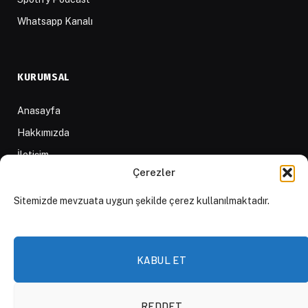
Whatsapp Kanalı
KURUMSAL
Anasayfa
Hakkımızda
İletişim
Çerezler
Yazarlar
D84 Yayınları
Sitemizde mevzuata uygun şekilde çerez kullanılmaktadır.
İçerik Sağlayıcılar
Yayın İlkeleri ve Yazım Kuralları
KABUL ET
REDDET