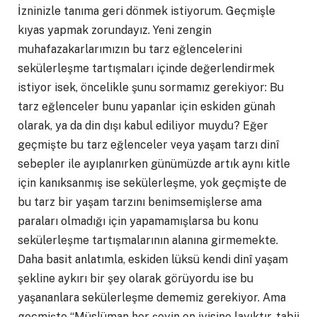
İzninizle tanıma geri dönmek istiyorum. Geçmişle
kıyas yapmak zorundayız. Yeni zengin
muhafazakarlarımızın bu tarz eğlencelerini
sekülerleşme tartışmaları içinde değerlendirmek
istiyor isek, öncelikle şunu sormamız gerekiyor: Bu
tarz eğlenceler bunu yapanlar için eskiden günah
olarak, ya da din dışı kabul ediliyor muydu? Eğer
geçmişte bu tarz eğlenceler veya yaşam tarzı dinî
sebepler ile ayıplanırken günümüzde artık aynı kitle
için kanıksanmış ise sekülerleşme, yok geçmişte de
bu tarz bir yaşam tarzını benimsemişlerse ama
paraları olmadığı için yapamamışlarsa bu konu
sekülerleşme tartışmalarının alanına girmemekte.
Daha basit anlatımla, eskiden lüksü kendi dinî yaşam
şekline aykırı bir şey olarak görüyordu ise bu
yaşananlara sekülerleşme dememiz gerekiyor. Ama
geçmişte “Müslüman her şeyin en iyisine layıktır, tabii