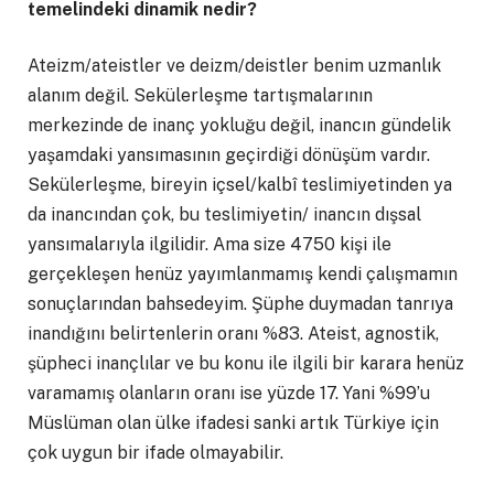
temelindeki dinamik nedir?
Ateizm/ateistler ve deizm/deistler benim uzmanlık
alanım değil. Sekülerleşme tartışmalarının
merkezinde de inanç yokluğu değil, inancın gündelik
yaşamdaki yansımasının geçirdiği dönüşüm vardır.
Sekülerleşme, bireyin içsel/kalbî teslimiyetinden ya
da inancından çok, bu teslimiyetin/ inancın dışsal
yansımalarıyla ilgilidir. Ama size 4750 kişi ile
gerçekleşen henüz yayımlanmamış kendi çalışmamın
sonuçlarından bahsedeyim. Şüphe duymadan tanrıya
inandığını belirtenlerin oranı %83. Ateist, agnostik,
şüpheci inançlılar ve bu konu ile ilgili bir karara henüz
varamamış olanların oranı ise yüzde 17. Yani %99’u
Müslüman olan ülke ifadesi sanki artık Türkiye için
çok uygun bir ifade olmayabilir.