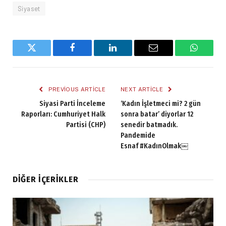
Siyaset
Twitter
Facebook
LinkedIn
Email
WhatsA
PREVIOUS ARTICLE
NEXT ARTICLE
Siyasi Parti İnceleme
‘Kadın İşletmeci mi? 2 gün
Raporları: Cumhuriyet Halk
sonra batar’ diyorlar 12
Partisi (CHP)
senedir batmadık.
Pandemide
Esnaf #KadınOlmak￼
DIĞER İÇERIKLER