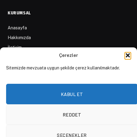
KURUMSAL
Anasayfa
Hakkımızda
İletişim
Çerezler
Yazarlar
D84 Yayınları
Sitemizde mevzuata uygun şekilde çerez kullanılmaktadır.
İçerik Sağlayıcılar
Yayın İlkeleri ve Yazım Kuralları
KABUL ET
REDDET
© 2026 DAKTİLO1984
SEÇENEKLER
KVKK Politikası
Çerez Politikası
Aydınlatma Metni