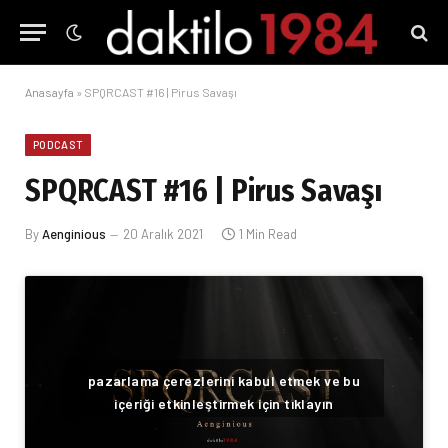
Anasayfa
»
SPQRCAST #16 | Pirus Savaşı
PODCAST
SPQRCAST #16 | Pirus Savaşı
By
Aenginious
20 Aralık 2021
1 Min Read
pazarlama çerezlerini kabul etmek ve bu
içeriği etkinleştirmek için tıklayın