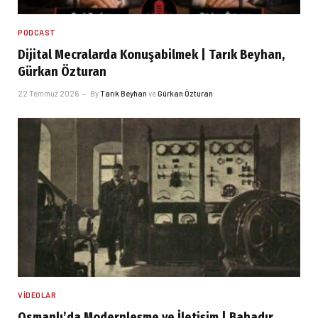
PODCAST
Dijital Mecralarda Konuşabilmek | Tarık Beyhan,
Gürkan Özturan
22 Temmuz 2026
By
Tarık Beyhan
ve
Gürkan Özturan
VIDEOLAR
Osmanlı’da Modernleşme ve İletişim | Bahadır