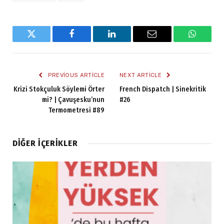
Twitter
Facebook
LinkedIn
Email
WhatsA
PREVIOUS ARTICLE
NEXT ARTICLE
Krizi Stokçuluk Söylemi Örter
French Dispatch | Sinekritik
mi? | Çavuşesku’nun
#26
Termometresi #89
DIĞER İÇERIKLER