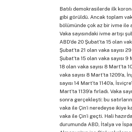
Batılı demokrasilerde ilk koro
gibi görüldü. Ancak toplam vak
bölümünde çok az bir ivme ile 
Vaka sayısındaki ivme artışı şu
ABD’de 20 Şubat’ta 15 olan vaka 
Şubat’ta 21 olan vaka sayısı 29
Şubat’ta 15 olan vaka sayısı 9 
18 olan vaka sayısı 8 Mart’ta 1
vaka sayısı 8 Mart’ta 1209’a, İ
sayısı 14 Mart’ta 1140’a, İsviçr
Mart’ta 1139’a fırladı. Vaka say
sonra gerçekleşti: bu satırların
vaka ile Çin’i neredeyse ikiye k
vaka ile Çin’i geçti. Hali hazır
durumunda ABD, İtalya ve İspan