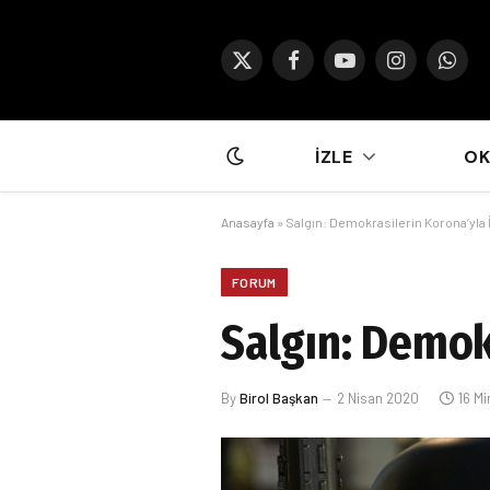
X
Facebook
YouTube
Instagram
What
(Twitter)
İZLE
O
Anasayfa
»
Salgın: Demokrasilerin Korona’yla 
FORUM
Salgın: Demok
By
Birol Başkan
2 Nisan 2020
16 M