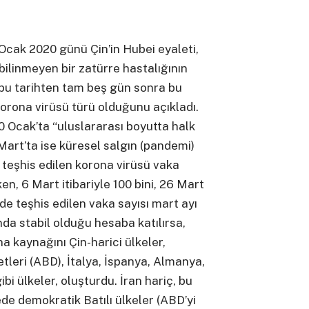
Ocak 2020 günü Çin’in Hubei eyaleti,
ilinmeyen bir zatürre hastalığının
üt bu tarihten tam beş gün sonra bu
korona virüsü türü olduğunu açıkladı.
0 Ocak’ta “uluslararası boyutta halk
 Mart’ta ise küresel salgın (pandemi)
 teşhis edilen korona virüsü vaka
en, 6 Mart itibariyle 100 bini, 26 Mart
n’de teşhis edilen vaka sayısı mart ayı
nda stabil olduğu hesaba katılırsa,
na kaynağını Çin-harici ülkeler,
etleri (ABD), İtalya, İspanya, Almanya,
gibi ülkeler, oluşturdu. İran hariç, bu
ede demokratik Batılı ülkeler (ABD’yi