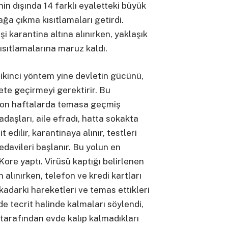
nin dışında 14 farklı eyaletteki büyük
ğa çıkma kısıtlamaları getirdi.
şi karantina altına alınırken, yaklaşık
ısıtlamalarına maruz kaldı.
ikinci yöntem yine devletin gücünü,
ete geçirmeyi gerektirir. Bu
son haftalarda temasa geçmiş
kadaşları, aile efradı, hatta sokakta
t edilir, karantinaya alınır, testleri
edavileri başlanır. Bu yolun en
ore yaptı. Virüsü kaptığı belirlenen
n alınırken, telefon ve kredi kartları
 kadarki hareketleri ve temas ettikleri
vde tecrit halinde kalmaları söylendi,
 tarafından evde kalıp kalmadıkları