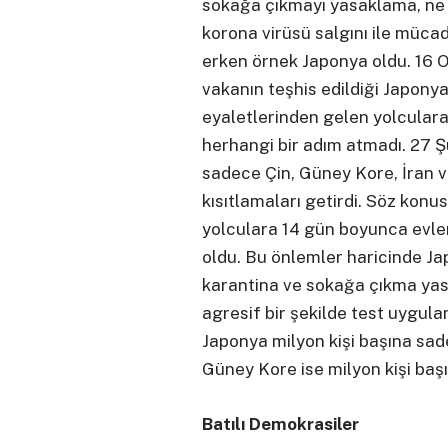
sokağa çıkmayı yasaklama, ne 
korona virüsü salgını ile müc
erken örnek Japonya oldu. 16 Oc
vakanın teşhis edildiği Japony
eyaletlerinden gelen yolculara 
herhangi bir adım atmadı. 27 Ş
sadece Çin, Güney Kore, İran v
kısıtlamaları getirdi. Söz konu
yolculara 14 gün boyunca evle
oldu. Bu önlemler haricinde Ja
karantina ve sokağa çıkma yas
agresif bir şekilde test uygula
Japonya milyon kişi başına sade
Güney Kore ise milyon kişi baş
Batılı Demokrasiler