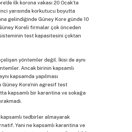
ore’de ilk korona vakası 20 Ocak’ta
kinci yarısında korkutucu boyutta
ana gelindiğinde Güney Kore günde 10
 Güney Koreli firmalar çok önceden
 sisteminin test kapasitesini çoktan
 çelişen yöntemler değil. İkisi de aynı
ntemler. Ancak birinin kapsamlı
e aynı kapsamda yapılması
m Güney Kore’nin agresif test
utta kapsamlı bir karantina ve sokağa
bırakmadı.
e kapsamlı tedbirler almayarak
natif. Yani ne kapsamlı karantina ve