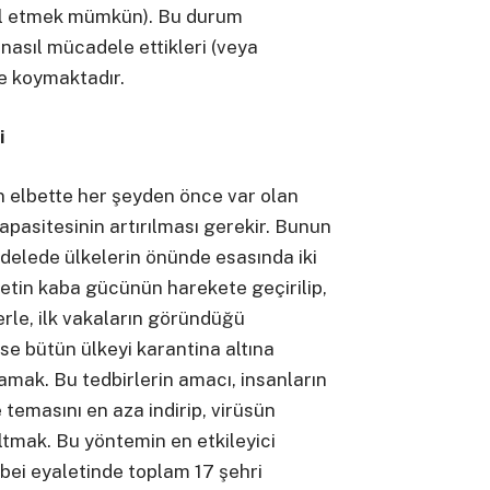
abul etmek mümkün). Bu durum
 nasıl mücadele ettikleri (veya
e koymaktadır.
i
n elbette her şeyden önce var olan
apasitesinin artırılması gerekir. Bunun
adelede ülkelerin önünde esasında iki
letin kaba gücünün harekete geçirilip,
lerle, ilk vakaların göründüğü
se bütün ülkeyi karantina altına
lamak. Bu tedbirlerin amacı, insanların
ile temasını en aza indirip, virüsün
tmak. Bu yöntemin en etkileyici
ubei eyaletinde toplam 17 şehri