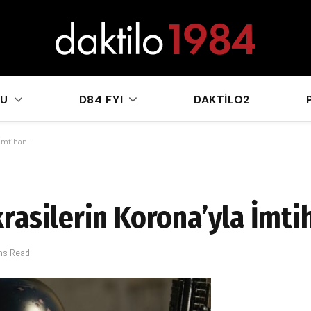
sApp
KU
D84 FYI
DAKTILO2
İmtihanı
rasilerin Korona’yla İmti
ins Read