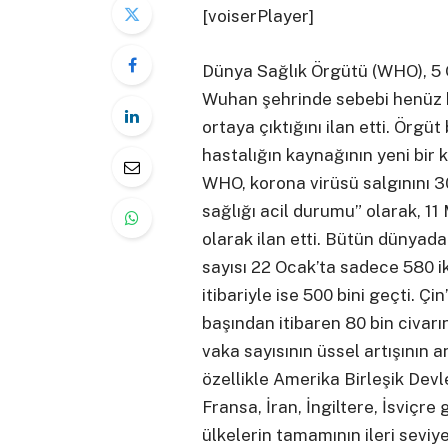
[voiserPlayer]
Dünya Sağlık Örgütü (WHO), 5 
Wuhan şehrinde sebebi henüz b
ortaya çıktığını ilan etti. Örg
hastalığın kaynağının yeni bir 
WHO, korona virüsü salgınını 3
sağlığı acil durumu” olarak, 11
olarak ilan etti. Bütün dünyada
sayısı 22 Ocak’ta sadece 580 ik
itibariyle ise 500 bini geçti. Çi
başından itibaren 80 bin civarı
vaka sayısının üssel artışının a
özellikle Amerika Birleşik Devl
Fransa, İran, İngiltere, İsviçre 
ülkelerin tamamının ileri seviy