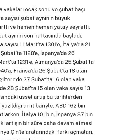
na vakaları ocak sonu ve şubat başı
a sayısı şubat aynının büyük
arttı ve hemen hemen yatay seyretti.
bat ayının son haftasında başladı:
sayısı 11 Mart’ta 1301’e, İtalya’da 21
 Şubat’ta 1128’e, İspanya’da 26
Mart’ta 1231’e, Almanya’da 25 Şubat’ta
040’a, Fransa’da 26 Şubat’ta 18 olan
ngiltere’de 27 Şubat’ta 16 olan vaka
e’de 28 Şubat’ta 15 olan vaka sayısı 13
ısındaki üssel artış bu tarihlerden
 yazıldığı an itibariyle, ABD 162 bin
atlarken, İtalya 101 bin, İspanya 87 bin
daki artışın bir süre daha devam etmesi
ya Çin’le aralarındaki farkı açmaları,