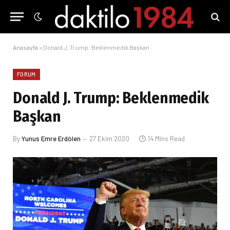
Anasayfa
»
Donald J. Trump: Beklenmedik Başkan
FORUM
Donald J. Trump: Beklenmedik
Başkan
By
Yunus Emre Erdölen
27 Ekim 2020
14 Mins Read