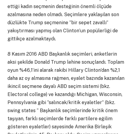
ettiği kadın seçmenin desteğinin önemli ölçüde
azalmasına neden olmadı. Seçimlere yaklaşılan son
düzlükte Trump seçmenine ‘’bir sepet zavallı’’
yakıştırması yapmış olan Clinton’un popülerliği de
gittikçe azalmaktaydı.
8 Kasım 2016 ABD Başkanlık seçimleri, anketlerin
aksi şekilde Donald Trump lehine sonuçlandı. Toplam
oyun %46,1’ini alarak rakibi Hillary Clinton’dan %2,1
daha az oy almasına rağmen, eyalet bazında kazanılan
ikincil seçmene dayalı ABD seçim sistemi (bkz.
Electoral college) ve kazandığı Michigan, Wisconsin,
Pennsylvania gibi ‘’salıncak/kritik eyaletler’’ (bkz.
swing states ‘’ Başkanlık seçimlerinde kritik önem
taşıyan, farklı seçimlerde farklı partilere eğilim
gösteren eyaletler) sayesinde Amerika Birleşik