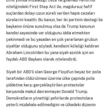
2018 yılında imzaladığı, Ceza Yargılaması Reformu
niteliğindeki First Step Act ile, mağdursuz hafif
suçlardan dolayı uzun süreli verilen hapis cezaları
sürelerini kısalttı. Bu kanun, her iki partinin desteği ile
başkanın önüne sunulmuş olsa da Trump kanunun
kendisi sayesinde var olduğunu iddia etmekten
çekinmedi ve bu yasadan en çok yararlanan grubun
siyahlar olduğunu söyledi, kendisini köleliği kaldıran
Abraham Lincoln’den bu yana siyah azınlık için en
faydalı ABD Başkanı olarak nitelendirdi.
Siyah bir ABD’li olan George Floyd’un beyaz bir polis
tarafından öldürülmesi üzerine ülke çapında polis
şiddetine karşı gerçekleştirilen protestolar
karşısında makul davranmayan Donald Trump,
Demokratların yönettiği şehirlerde protestolara
yeterli müdahale edilmediğini ve ülkedeki düzenin