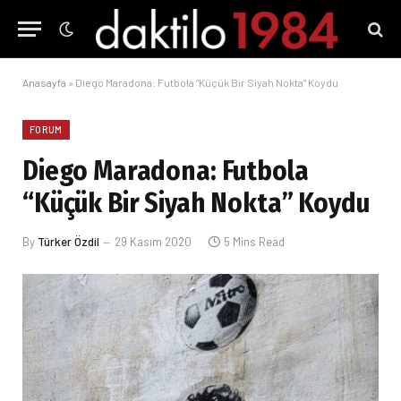
Anasayfa
»
Diego Maradona: Futbola “Küçük Bir Siyah Nokta” Koydu
FORUM
Diego Maradona: Futbola
“Küçük Bir Siyah Nokta” Koydu
By
Türker Özdil
29 Kasım 2020
5 Mins Read