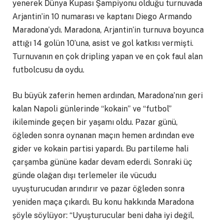
yenerek Dünya Kupası Şampiyonu olduğu turnuvada
Arjantin’in 10 numarası ve kaptanı Diego Armando
Maradona’ydı. Maradona, Arjantin’in turnuva boyunca
attığı 14 golün 10’una, asist ve gol katkısı vermişti.
Turnuvanın en çok dripling yapan ve en çok faul alan
futbolcusu da oydu.
Bu büyük zaferin hemen ardından, Maradona’nın geri
kalan Napoli günlerinde “kokain” ve “futbol”
ikileminde geçen bir yaşamı oldu. Pazar günü,
öğleden sonra oynanan maçın hemen ardından eve
gider ve kokain partisi yapardı. Bu partileme hali
çarşamba gününe kadar devam ederdi. Sonraki üç
günde olağan dışı terlemeler ile vücudu
uyuşturucudan arındırır ve pazar öğleden sonra
yeniden maça çıkardı. Bu konu hakkında Maradona
şöyle söylüyor: “Uyuşturucular beni daha iyi değil,