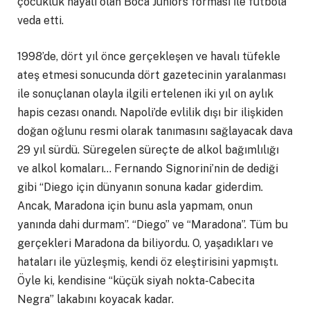
çocukluk hayali olan Boca Juniors forması ile futbola
veda etti.
1998’de, dört yıl önce gerçekleşen ve havalı tüfekle
ateş etmesi sonucunda dört gazetecinin yaralanması
ile sonuçlanan olayla ilgili ertelenen iki yıl on aylık
hapis cezası onandı. Napoli’de evlilik dışı bir ilişkiden
doğan oğlunu resmi olarak tanımasını sağlayacak dava
29 yıl sürdü. Süregelen süreçte de alkol bağımlılığı
ve alkol komaları… Fernando Signorini’nin de dediği
gibi “Diego için dünyanın sonuna kadar giderdim.
Ancak, Maradona için bunu asla yapmam, onun
yanında dahi durmam”. “Diego” ve “Maradona”. Tüm bu
gerçekleri Maradona da biliyordu. O, yaşadıkları ve
hataları ile yüzleşmiş, kendi öz eleştirisini yapmıştı.
Öyle ki, kendisine “küçük siyah nokta-Cabecita
Negra” lakabını koyacak kadar.