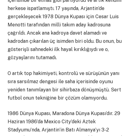
içerisinde bir elmas gibi parlıyordu ve artık kendini
herkese ispatlamıştı. 17 yaşında, Arjantin’de
gerçekleşecek 1978 Dünya Kupası için Cesar Luis
Menotti tarafından milli takım aday kadrosuna
çağrıldı. Ancak ana kadroya davet alamadı ve
kadrodan çıkarılan üç isimden biri oldu. Bu onun, bu
gösterişli sahnedeki ilk hayal kırıklığıydı ve o,
gözyaşlarını tutamadı.
O artık top hakimiyeti, kontrolü ve sürüşünün yanı
sıra sarsılmaz dengesi ile saha içerisinde oyunu
yeniden tanımlayan bir sihirbaza dönüşmüştü. Sert
futbol onun tekniğine bir çözüm olamıyordu.
1986 Dünya Kupası, Maradona Dünya Kupası’dır. 29
Haziran 1986’da Mexico City’deki Aztek
Stadyumu’nda, Arjantin’in Batı Almanya’yı 3-2