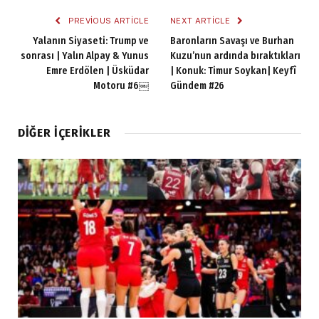
PREVIOUS ARTICLE
NEXT ARTICLE
Yalanın Siyaseti: Trump ve
Baronların Savaşı ve Burhan
sonrası | Yalın Alpay & Yunus
Kuzu’nun ardında bıraktıkları
Emre Erdölen | Üsküdar
| Konuk: Timur Soykan| Keyfî
Motoru #6￼
Gündem #26
DIĞER İÇERIKLER