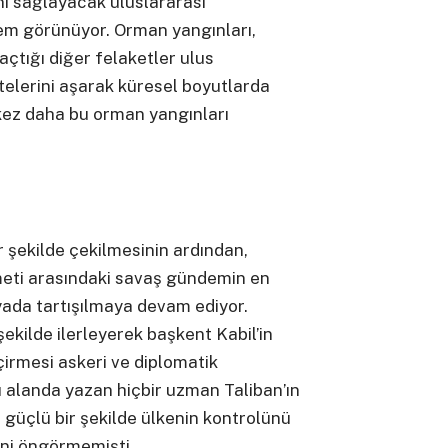
ni sağlayacak uluslararası
em görünüyor. Orman yangınları,
açtığı diğer felaketler ulus
sitelerini aşarak küresel boyutlarda
r kez daha bu orman yangınları
r şekilde çekilmesinin ardından,
meti arasındaki savaş gündemin en
ada tartışılmaya devam ediyor.
 şekilde ilerleyerek başkent Kabil’in
çirmesi askeri ve diplomatik
u alanda yazan hiçbir uzman Taliban’ın
 güçlü bir şekilde ülkenin kontrolünü
ni öngörmemişti.