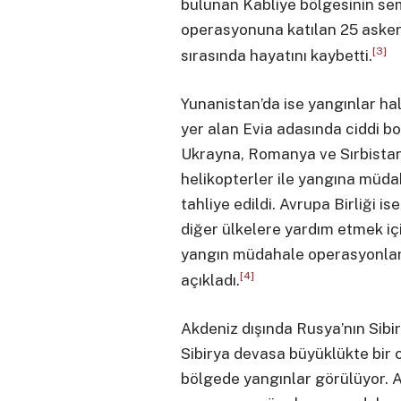
bulunan Kabliye bölgesinin se
operasyonuna katılan 25 askeri
[3]
sırasında hayatını kaybetti.
Yunanistan’da ise yangınlar ha
yer alan Evia adasında ciddi b
Ukrayna, Romanya ve Sırbistan
helikopterler ile yangına müd
tahliye edildi. Avrupa Birliği 
diğer ülkelere yardım etmek iç
yangın müdahale operasyonları
[4]
açıkladı.
Akdeniz dışında Rusya’nın Sibi
Sibirya devasa büyüklükte bir
bölgede yangınlar görülüyor. 