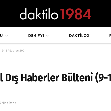
sApp
KU
D84 FYI
DAKTILO2
 (9-15 Ağustos 2021)
l Dış Haberler Bülteni (9-
6 Mins Read