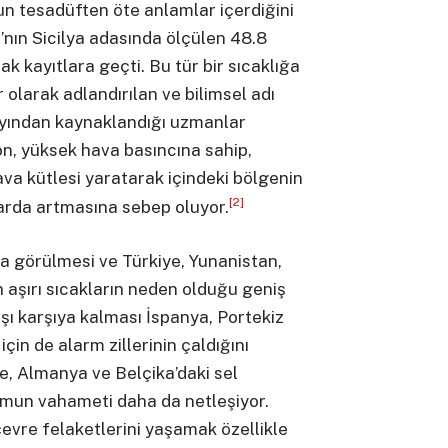
 tesadüften öte anlamlar içerdiğini
a’nın Sicilya adasında ölçülen 48.8
rak kayıtlara geçti. Bu tür bir sıcaklığa
 olarak adlandırılan ve bilimsel adı
layından kaynaklandığı uzmanlar
lon, yüksek hava basıncına sahip,
ava kütlesi yaratarak içindeki bölgenin
[2]
arda artmasına sebep oluyor.
’da görülmesi ve Türkiye, Yunanistan,
n aşırı sıcakların neden olduğu geniş
şı karşıya kalması İspanya, Portekiz
için de alarm zillerinin çaldığını
e, Almanya ve Belçika’daki sel
umun vahameti daha da netleşiyor.
evre felaketlerini yaşamak özellikle