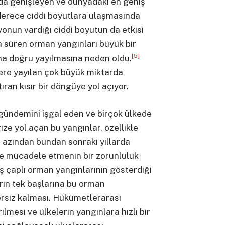
a genişleyen ve dünyadaki en geniş
 derece ciddi boyutlara ulaşmasında
onun vardığı ciddi boyutun da etkisi
a süren orman yangınları büyük bir
[5]
a doğru yayılmasına neden oldu.
re yayılan çok büyük miktarda
ıran kısır bir döngüye yol açıyor.
ündemini işgal eden ve birçok ülkede
ize yol açan bu yangınlar, özellikle
n azından bundan sonraki yıllarda
lde mücadele etmenin bir zorunluluk
 çaplı orman yangınlarının gösterdiği
rin tek başlarına bu orman
rsiz kalması. Hükümetlerarası
rilmesi ve ülkelerin yangınlara hızlı bir