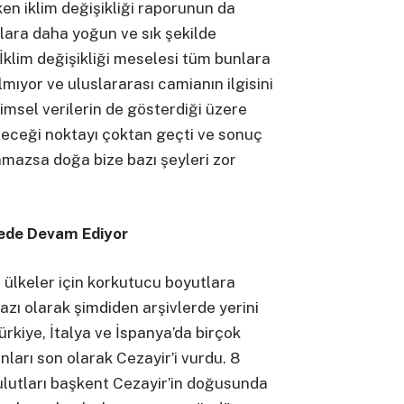
en iklim değişikliği raporunun da
aylara daha yoğun ve sık şekilde
 İklim değişikliği meselesi tüm bunlara
lmıyor ve uluslararası camianın ilgisini
imsel verilerin de gösterdiği üzere
ileceği noktayı çoktan geçti ve sonuç
nmazsa doğa bize bazı şeyleri zor
gede Devam Ediyor
 ülkeler için korkutucu boyutlara
zı olarak şimdiden arşivlerde yerini
rkiye, İtalya ve İspanya’da birçok
arı son olarak Cezayir’i vurdu. 8
utları başkent Cezayir’in doğusunda