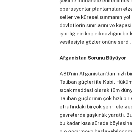
şekilde müdahale edilebilmesi
operasyonlar planlamaları elz
seller ve küresel ısınmanın yol 
devletlerin sınırlarını ve kapa
işbirliğinin kaçınılmazlığını bi
vesilesiyle gözler önüne serdi.
Afganistan Sorunu Büyüyor
ABD’nin Afganistan’dan hızlı bi
Taliban güçleri ile Kabil Hükü
sıcak maddesi olarak tüm düny
Taliban güçlerinin çok hızlı bir
etrafındaki birçok şehri ele ge
çevrelerde şaşkınlık yarattı. B
bu kadar kısa sürede böylesine
ele geçirmeye başlayabileceği