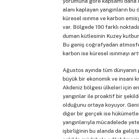
yorumuna göre kapsamı daha d
alanı kaplayan yangınların bu
küresel ısınma ve karbon emisy
var. Bölgede 190 farklı noktad
duman kütlesinin Kuzey kutbun
Bu geniş coğrafyadan atmosfe
karbon ise küresel ısınmayı artt
Ağustos ayında tüm dünyanın g
büyük bir ekonomik ve insani kr
Akdeniz bölgesi ülkeleri için e
yangınlar ile proaktif bir şeki
olduğunu ortaya koyuyor. Geniş
diğer bir gerçek ise hükümetle
yangınlarıyla mücadelede yete
işbirliğinin bu alanda da gelişti