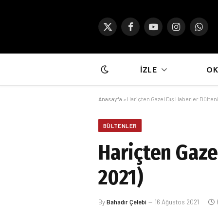
X
Facebook
YouTube
Instagram
What
(Twitter)
İZLE
O
Anasayfa
»
Hariçten Gazel Dış Haberler Bülteni
BÜLTENLER
Hariçten Gaze
2021)
By
Bahadır Çelebi
16 Ağustos 2021