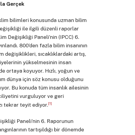
ıyla Gerçek
 iklim bilimleri konusunda uzman bilim
işikliği ile ilgili düzenli raporlar
m Değişikliği Paneli’nin (IPCC) 6.
nlandı. 800’den fazla bilim insanının
 değişiklikleri, sıcaklıklardaki artış,
iyelerinin yükselmesinin insan
de ortaya koyuyor. Hızlı, yoğun ve
 tüm dünya için söz konusu olduğunu
tlıyor. Bu konuda tüm insanlık ailesinin
liyetini vurguluyor ve geri
[1]
 tekrar teyit ediyor.
ikliği Paneli’nin 6. Raporunun
ngınlarının tartışıldığı bir dönemde