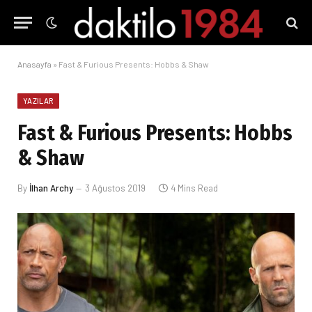
Anasayfa
»
Fast & Furious Presents: Hobbs & Shaw
YAZILAR
Fast & Furious Presents: Hobbs
& Shaw
By
İlhan Archy
3 Ağustos 2019
4 Mins Read