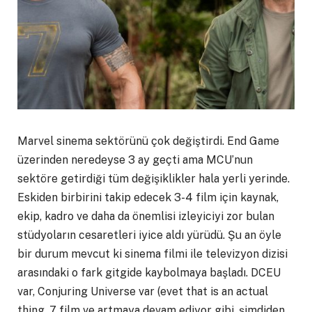
Marvel sinema sektörünü çok değiştirdi. End Game
üzerinden neredeyse 3 ay geçti ama MCU’nun
sektöre getirdiği tüm değişiklikler hala yerli yerinde.
Eskiden birbirini takip edecek 3-4 film için kaynak,
ekip, kadro ve daha da önemlisi izleyiciyi zor bulan
stüdyoların cesaretleri iyice aldı yürüdü. Şu an öyle
bir durum mevcut ki sinema filmi ile televizyon dizisi
arasındaki o fark gitgide kaybolmaya başladı. DCEU
var, Conjuring Universe var (evet that is an actual
thing, 7 film ve artmaya devam ediyor gibi, şimdiden