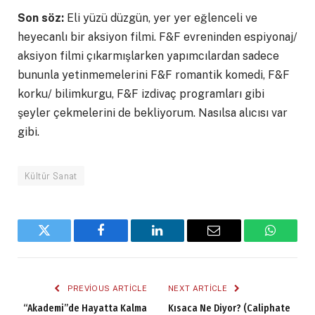
Son söz:
Eli yüzü düzgün, yer yer eğlenceli ve
heyecanlı bir aksiyon filmi. F&F evreninden espiyonaj/
aksiyon filmi çıkarmışlarken yapımcılardan sadece
bununla yetinmemelerini F&F romantik komedi, F&F
korku/ bilimkurgu, F&F izdivaç programları gibi
şeyler çekmelerini de bekliyorum. Nasılsa alıcısı var
gibi.
Kültür Sanat
Twitter
Facebook
LinkedIn
Email
WhatsA
PREVIOUS ARTICLE
NEXT ARTICLE
“Akademi”de Hayatta Kalma
Kısaca Ne Diyor? (Caliphate