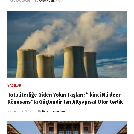
4 Ağustos 2026
By
Ayşe Kaşıkırık
YAZILAR
Totaliterliğe Giden Yolun Taşları: “İkinci Nükleer
Rönesans”la Güçlendirilen Altyapısal Otoriterlik
22 Temmuz 2026
By
Pınar Demircan