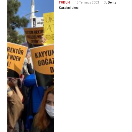
FORUM
15 Temmuz 2021
By
Deniz
Karakullukçu