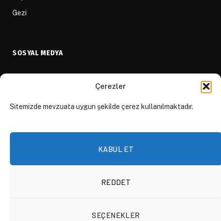
Gezi
SOSYAL MEDYA
Twitter
Çerezler
Facebook
Sitemizde mevzuata uygun şekilde çerez kullanılmaktadır.
Instagram
Youtube
LinkedIn
KABUL ET
Apple Podcast
Spotify Podcast
REDDET
Whatsapp Kanalı
SEÇENEKLER