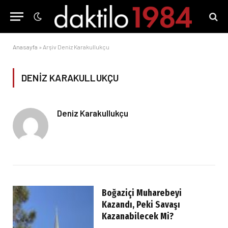
Anasayfa
»
Arşiv Deniz Karakullukçu
DENIZ KARAKULLUKÇU
Deniz Karakullukçu
Boğaziçi Muharebeyi
Kazandı, Peki Savaşı
Kazanabilecek Mi?