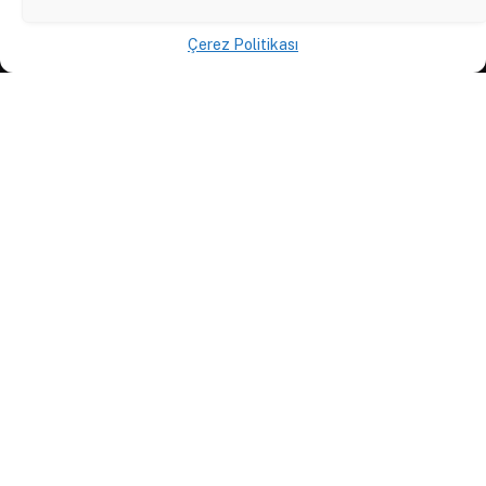
KURUMSAL
Çerez Politikası
Anasayfa
Hakkımızda
İletişim
Yazarlar
D84 Yayınları
İçerik Sağlayıcılar
Yayın İlkeleri ve Yazım Kuralları
© 2026 DAKTİLO1984
KVKK Politikası
Çerez Politikası
Aydınlatma Metni
Açık Rıza Beyanı