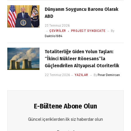
Dünyanın Soyguncu Baronu Olarak
ABD
23 Temmuz 2026
ÇEVIRILER
PROJECT SYNDICATE
By
Daktilo1984
Totaliterliğe Giden Yolun Taşları:
“İkinci Nükleer Rönesans”la
Güçlendirilen Altyapısal Otoriterlik
22 Temmuz 2026
YAZILAR
By
Pınar Demircan
E-Bültene Abone Olun
Güncel içeriklerden ilk siz haberdar olun