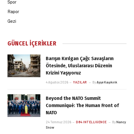
Spor
Rapor
Gezi
GÜNCEL İÇERIKLER
Barışın Kırılgan Çağı: Savaşların
Ötesinde, Uluslararası Düzenin
Krizini Yaşıyoruz
4 Ağustos 2026
YAZILAR
By
Ayşe Kaşıkırık
Beyond the NATO Summit
Communiqué: The Human Front of
NATO
24 Temmuz 2026
D84 INTELLIGENCE
By
Nancy
Snow