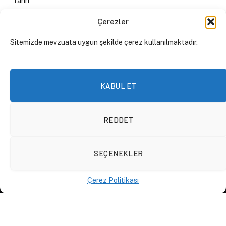
Tarih
Kültür Sanat
Çerezler
Spor
Sitemizde mevzuata uygun şekilde çerez kullanılmaktadır.
Rapor
Gezi
KABUL ET
REDDET
İÇERIK
SEÇENEKLER
Yazılar
Podcast
Çerez Politikası
Forum
Röportajlar
Çeviriler