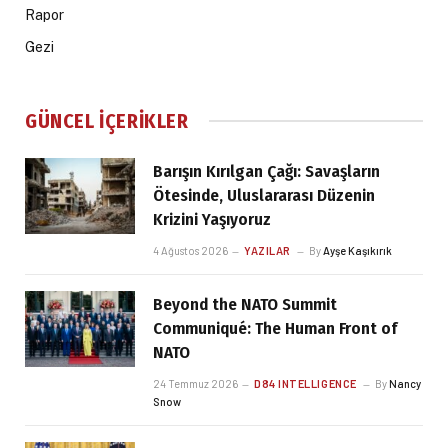
Rapor
Gezi
GÜNCEL İÇERIKLER
Barışın Kırılgan Çağı: Savaşların
Ötesinde, Uluslararası Düzenin
Krizini Yaşıyoruz
4 Ağustos 2026
YAZILAR
By
Ayşe Kaşıkırık
Beyond the NATO Summit
Communiqué: The Human Front of
NATO
24 Temmuz 2026
D84 INTELLIGENCE
By
Nancy
Snow