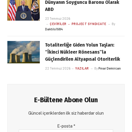
Dünyanın Soyguncu Baronu Olarak
ABD
23 Temmuz 2026
ÇEVIRILER
PROJECT SYNDICATE
By
Daktilo1984
Totaliterliğe Giden Yolun Taşları:
“İkinci Nükleer Rönesans”la
Güçlendirilen Altyapısal Otoriterlik
22 Temmuz 2026
YAZILAR
By
Pınar Demircan
E-Bültene Abone Olun
Güncel içeriklerden ilk siz haberdar olun
E-posta
*