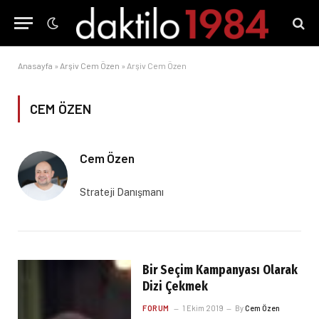
Anasayfa
»
Arşiv Cem Özen
»
Arşiv Cem Özen
CEM ÖZEN
Cem Özen
Strateji Danışmanı
Bir Seçim Kampanyası Olarak
Dizi Çekmek
FORUM
1 Ekim 2019
By
Cem Özen